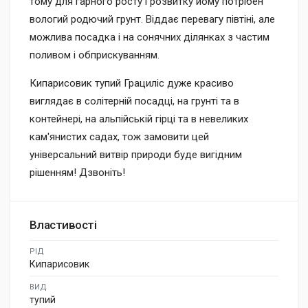
тому для гарного росту і розвитку йому потрібен
вологий родючий грунт. Віддає перевагу півтіні, але
можлива посадка і на сонячних ділянках з частим
поливом і обприскуванням.
Кипарисовик тупий Грациліс дуже красиво
виглядає в солітерній посадці, на грунті та в
контейнері, на альпійській гірці та в невеликих
кам'янистих садах, тож замовити цей
універсальний витвір природи буде вигідним
рішенням! Дзвоніть!
Властивості
РІД
Кипарисовик
ВИД
тупий