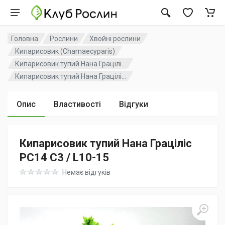
Головна
Рослини
Хвойні рослини
Кипарисовик (Chamaecyparis)
Кипарисовик тупий Нана Грацілі...
Кипарисовик тупий Нана Грацілі...
Опис
Властивості
Відгуки
Кипарисовик тупий Нана Граціліс
PC14 C3 / L10-15
Rating: 0 out of 5
Немає відгуків