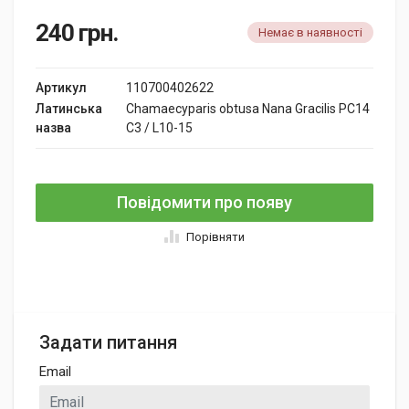
240
грн.
Немає в наявності
Артикул
110700402622
Латинська
Chamaecyparis obtusa Nana Gracilis PC14
назва
C3 / L10-15
Повідомити про появу
Порівняти
Задати питання
Email