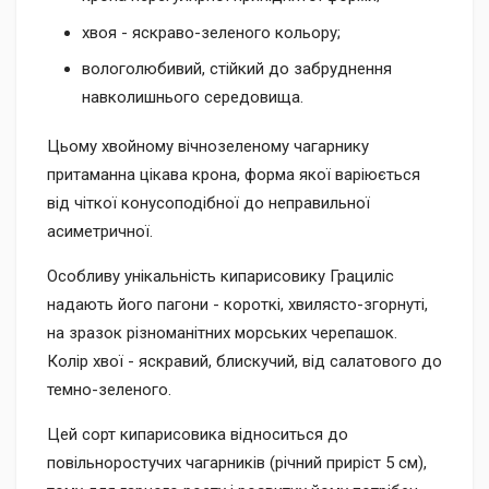
хвоя - яскраво-зеленого кольору;
вологолюбивий, стійкий до забруднення
навколишнього середовища.
Цьому хвойному вічнозеленому чагарнику
притаманна цікава крона, форма якої варіюється
від чіткої конусоподібної до неправильної
асиметричної.
Особливу унікальність кипарисовику Грациліс
надають його пагони - короткі, хвилясто-згорнуті,
на зразок різноманітних морських черепашок.
Колір хвої - яскравий, блискучий, від салатового до
темно-зеленого.
Цей сорт кипарисовика відноситься до
повільноростучих чагарників (річний приріст 5 см),