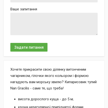
Ваше запитання
Задати питання
Хочете прикрасити свою ділянку витонченим
чагарником, гілочки якого кольором і формою
нагадують вам морську хвилю? Кипарисовик тупий
Nan Gracilis - саме те, що треба!
висота дорослого куща - до 5 м;
крона нерегулярної припіднятої форми;