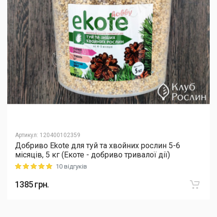
Артикул
:
120400102359
Добриво Еkote для туй та хвойних рослин 5-6
місяців, 5 кг (Екоте - добриво тривалої дії)
10 відгуків
Rating: 5 out of 5
1385
грн.