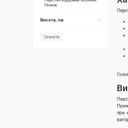
Перстач кущовий Хоплейс
Оранж
Перс
Перстач трьохзубчатий
Нуук
Висота, см
Скинути
Голов
Ви
Перс
Приж
при 
виго