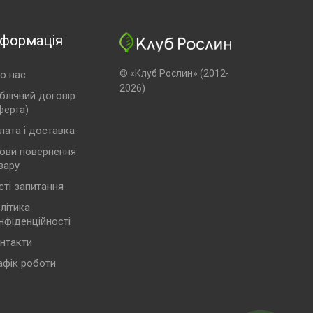
нформація
© «Клуб Рослин» (2012-
о нас
2026)
блічний договір
ферта)
лата і доставка
ови повернення
вару
сті запитання
літика
нфіденційності
нтакти
афік роботи