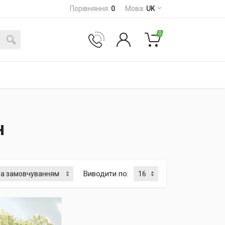
Порівняння
:
0
Мова
:
UK
0
н
Виводити по
: