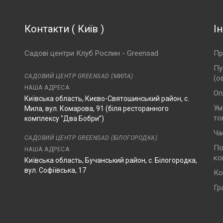
Контакти
(
Київ
)
І
Садові центри Клуб Рослин - Greensad
Пр
Пу
САДОВИЙ ЦЕНТР GREENSAD (МИЛА)
(о
НАША АДРЕСА
Оп
Київська область, Києво-Святошинський район, с.
Ум
Мила, вул. Комарова, 91 (біля ресторанного
то
комплексу "Два Бобри”)
Ча
САДОВИЙ ЦЕНТР GREENSAD (БІЛОГОРОДКА)
По
НАША АДРЕСА
ко
Київська область, Бучанський район, с. Білогородка,
вул. Софіївська, 17
Ко
Гр