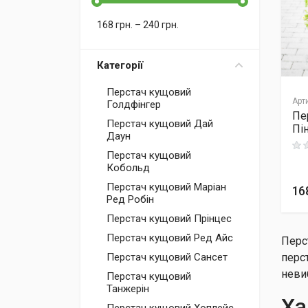
168
грн.
–
240
грн.
Категорії
Перстач кущовий
Арт
Голдфінгер
Пе
Перстач кущовий Дай
Пі
Даун
Rati
Перстач кущовий
Кобольд
Перстач кущовий Маріан
16
Ред Робін
Перстач кущовий Прінцес
Перстач кущовий Ред Айс
Перс
перс
Перстач кущовий Сансет
неви
Перстач кущовий
Танжерін
Ха