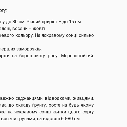
рту:
 до 80 см. Річний приріст – до 15 см.
елені, восени – жовті.
ожевого кольору. На яскравому сонці сильно
 перших заморозків.
ріти на борошнисту росу. Морозостійкий.
реважно саджанцями, відводками, живцями.
ва до складу ґрунту, росте на будь-якому
дже на яскравому сонці квітки цього сорту
восени групами, на відстані 60-80 см.