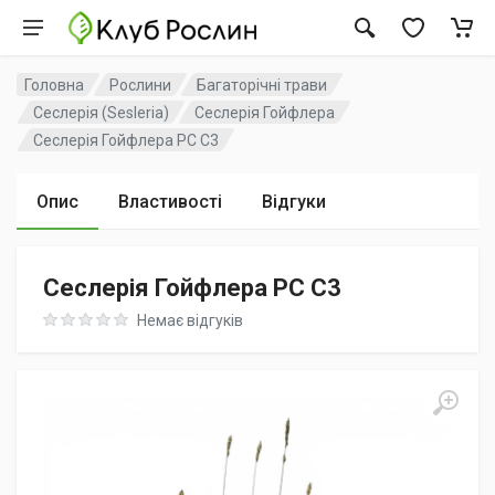
Головна
Рослини
Багаторічні трави
Сеслерія (Sesleria)
Сеслерія Гойфлера
Сеслерія Гойфлера PC C3
Опис
Властивості
Відгуки
Сеслерія Гойфлера PC C3
Rating: 0 out of 5
Немає відгуків