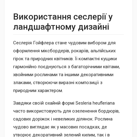
Використання сеслерії у
ландшафтному дизайні
Сеслерія Гойфлера стане чудовим вибором для
оформлення міксбордерів, рокаріїв, альпійських
гірок та природних квітників. Її компактні кущики
гармонійно поєднуються з багаторічними квітами,
хвойними рослинами та іншими декоративними
злаками, створюючи виразні композиції з
природним характером.
Завдяки своїй охайній формі Sesleria heufleriana
часто використовують для озеленення бордюрів,
садових доріжок і невеликих ділянок. Рослина
чудово виглядає як у масових посадках, де
утворює декоративний зелений килим, так і в