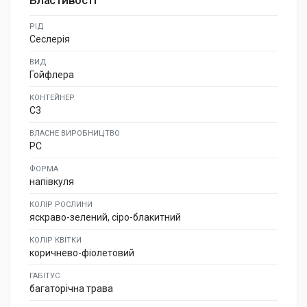
Властивості
РІД
Сеслерія
ВИД
Гойфлера
КОНТЕЙНЕР
C3
ВЛАСНЕ ВИРОБНИЦТВО
PC
ФОРМА
напівкуля
КОЛІР РОСЛИНИ
яскраво-зелений, сіро-блакитний
КОЛІР КВІТКИ
коричнево-фіолетовий
ГАБІТУС
багаторічна трава