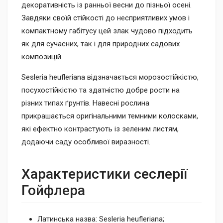
декоративність із ранньої весни до пізньої осені.
Завдяки своїй стійкості до несприятливих умов і
компактному габітусу цей злак чудово підходить
як для сучасних, так і для природних садових
композицій.
Sesleria heufleriana відзначається морозостійкістю,
посухостійкістю та здатністю добре рости на
різних типах ґрунтів. Навесні рослина
прикрашається оригінальними темними колосками,
які ефектно контрастують із зеленим листям,
додаючи саду особливої виразності.
Характеристики сеслерії
Гойфлера
Латинська назва: Sesleria heufleriana;