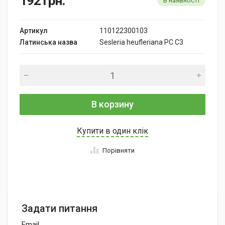
192
грн.
В наявності
Артикул
110122300103
Латинська назва
Sesleria heufleriana PC C3
В корзину
Купити в один клік
Порівняти
Задати питання
Email