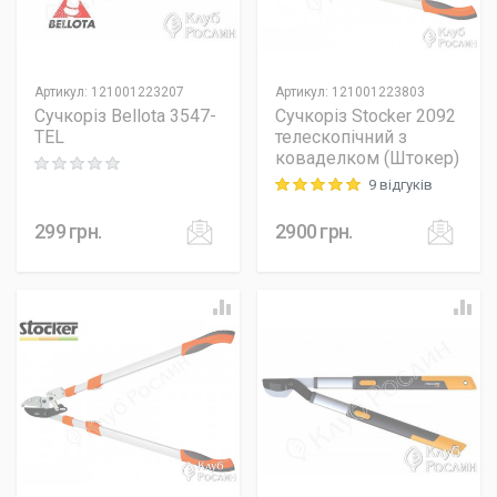
Артикул
:
121001223207
Артикул
:
121001223803
Сучкоріз Bellota 3547-
Сучкоріз Stocker 2092
TEL
телескопічний з
коваделком (Штокер)
Rating: 0 out of 5
9 відгуків
Rating: 5 out of 5
299
грн.
2900
грн.