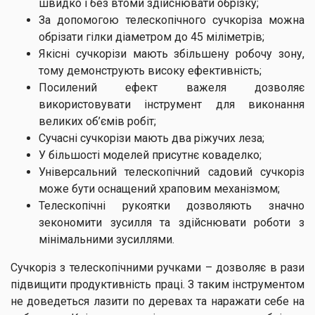
швидко і без втоми здійснювати обрізку;
За допомогою телескопічного сучкоріза можна
обрізати гілки діаметром до 45 міліметрів;
Якісні сучкорізи мають збільшену робочу зону,
тому демонструють високу ефективність;
Посилений ефект важеля дозволяє
використовувати інструмент для виконання
великих об’ємів робіт;
Сучасні сучкорізи мають два ріжучих леза;
У більшості моделей присутнє коваделко;
Універсальний телескопічний садовий сучкоріз
може бути оснащений храповим механізмом;
Телескопічні рукоятки дозволяють значно
зекономити зусилля та здійснювати роботи з
мінімальними зусиллями.
Сучкоріз з телескопічними ручками – дозволяє в рази
підвищити продуктивність праці. З таким інструментом
не доведеться лазити по деревах та наражати себе на