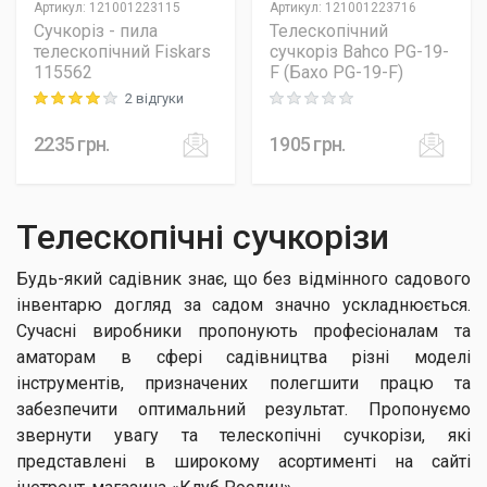
Артикул
:
121001223115
Артикул
:
121001223716
Сучкоріз - пила
Телескопічний
телескопічний Fiskars
сучкоріз Bahco PG-19-
115562
F (Бахо PG-19-F)
2 відгуки
Rating: 4 out of 5
Rating: 0 out of 5
2235
грн.
1905
грн.
Телескопічні сучкорізи
Будь-який садівник знає, що без відмінного садового
інвентарю догляд за садом значно ускладнюється.
Сучасні виробники пропонують професіоналам та
аматорам в сфері садівництва різні моделі
інструментів, призначених полегшити працю та
забезпечити оптимальний результат. Пропонуємо
звернути увагу та телескопічні сучкорізи, які
представлені в широкому асортименті на сайті