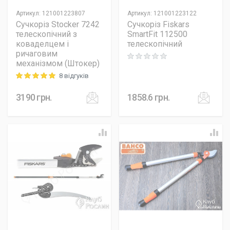
Артикул
:
121001223807
Артикул
:
121001223122
Сучкоріз Stocker 7242
Сучкоріз Fiskars
телескопічний з
SmartFit 112500
коваделцем і
телескопічний
ричаговим
Rating: 0 out of 5
механізмом (Штокер)
8 відгуків
Rating: 5 out of 5
3190
грн.
1858.6
грн.