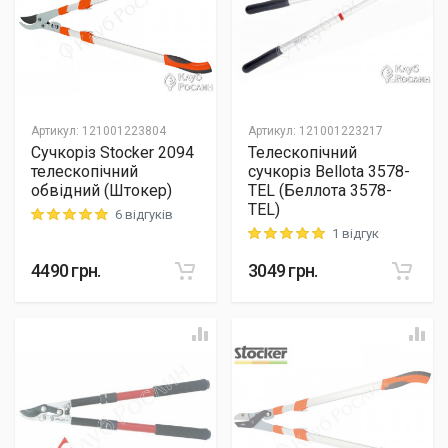
Артикул
:
121001223804
Артикул
:
121001223217
Сучкоріз Stocker 2094
Телескопічний
телескопічний
сучкоріз Bellota 3578-
обвідний (Штокер)
TEL (Беллота 3578-
TEL)
6 відгуків
Rating: 5 out of 5
1 відгук
Rating: 5 out of 5
4490
грн.
3049
грн.