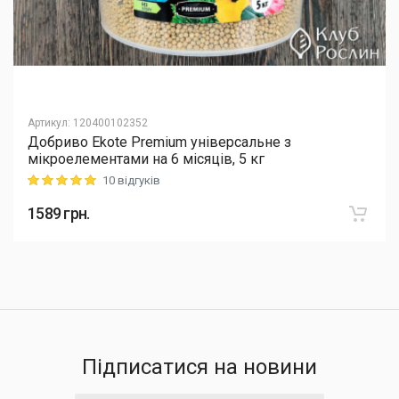
Артикул
:
120400102352
Добриво Еkote Premium універсальне з
мікроелементами на 6 місяців, 5 кг
10 відгуків
Rating: 5 out of 5
1589
грн.
Підписатися на новини