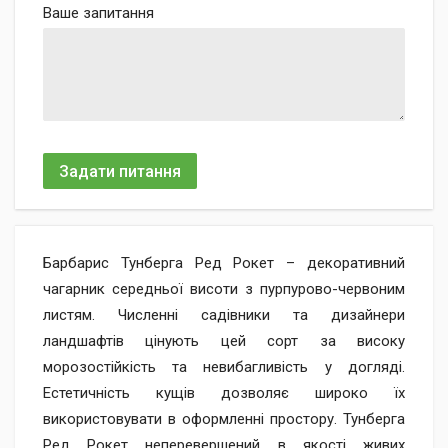
Ваше запитання
Задати питання
Барбарис Тунберга Ред Рокет – декоративний
чагарник середньої висоти з пурпурово-червоним
листям. Численні садівники та дизайнери
ландшафтів цінують цей сорт за високу
морозостійкість та невибагливість у догляді.
Естетичність кущів дозволяє широко їх
використовувати в оформленні простору. Тунберга
Ред Рокет неперевершений в якості живих