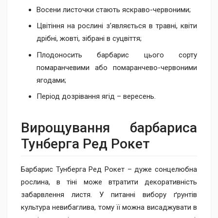
Восени листочки стають яскраво-червоними;
Цвітіння на рослині з’являється в травні, квіти
дрібні, жовті, зібрані в суцвіття;
Плодоносить барбарис цього сорту
помаранчевими або помаранчево-червоними
ягодами;
Період дозрівання ягід – вересень.
Вирощування барбариса
Тунберга Ред Рокет
Барбарис Тунберга Ред Рокет – дуже сонцелюбна
рослина, в тіні може втратити декоративність
забарвлення листя. У питанні вибору ґрунтів
культура невибаглива, тому її можна висаджувати в