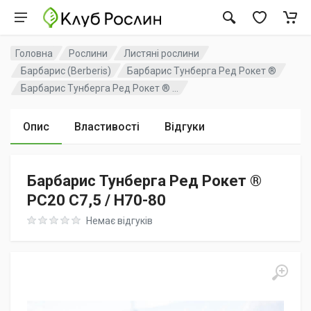
Головна
Рослини
Листяні рослини
Барбарис (Berberis)
Барбарис Тунберга Ред Рокет ®
Барбарис Тунберга Ред Рокет ® ...
Опис
Властивості
Відгуки
Барбарис Тунберга Ред Рокет ®
PC20 C7,5 / H70-80
Rating: 0 out of 5
Немає відгуків