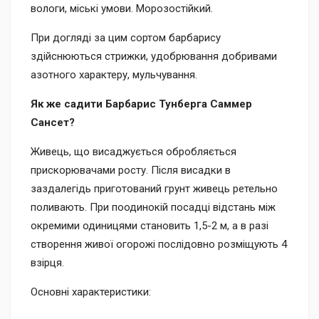
вологи, міські умови. Морозостійкий.
При догляді за цим сортом барбарису
здійснюються стрижки, удобрювання добривами
азотного характеру, мульчування.
Як же садити Барбарис Тунберга Саммер
Сансет?
Живець, що висаджується обробляється
прискорювачами росту. Після висадки в
заздалегідь приготований грунт живець ретельно
поливають. При поодинокій посадці відстань між
окремими одиницями становить 1,5-2 м, а в разі
створення живої огорожі послідовно розміщують 4
взірця.
Основні характеристики: