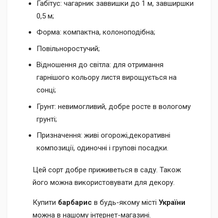
Габітус: чагарник заввишки до 1 м, завширшки
0,5 м;
Форма: компактна, колоноподібна;
Повільноростучий;
Відношення до світла: для отримання
гарнішого кольору листя вирощується на
сонці;
Грунт: невимогливий, добре росте в вологому
грунті;
Призначення: живі огорожі,декоративні
композиції, одиночні і групові посадки.
Цей сорт добре приживеться в саду. Також
його можна використовувати для декору.
Купити
барбарис
в будь-якому місті
України
можна в нашому інтернет-магазині.