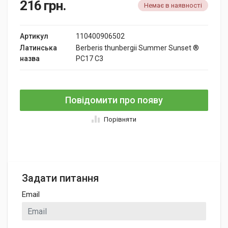
216
грн.
Немає в наявності
Артикул
110400906502
Латинська
Berberis thunbergii Summer Sunset ®
назва
PC17 C3
Повідомити про появу
Порівняти
Задати питання
Email