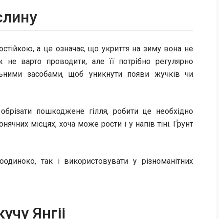
слину
стійкою, а це означає, що укриття на зиму вона не
ж не варто проводити, але її потрібно регулярно
льними засобами, щоб уникнути появи жучків чи
 обрізати пошкоджене гілля, робити це необхідно
ячних місцях, хоча може рости і у напів тіні. Ґрунт
одиноко, так і використовувати у різноманітних
кучу Янгіі