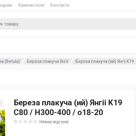
садник
Казкові поля
Контакти
 для
а (Betula)
Береза плакуча Янгіі
Береза плакуча (ий) Янгіі K19 ..
Береза плакуча (ий) Янгіі K19
C80 / H300-400 / o18-20
Rating: 0 out of 5
Немає відгуків