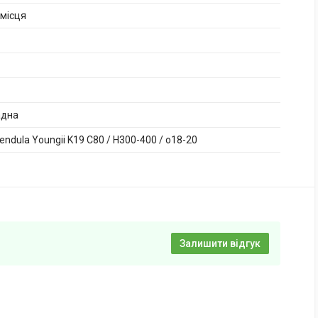
 місця
адна
endula Youngii K19 C80 / H300-400 / o18-20
Залишити відгук