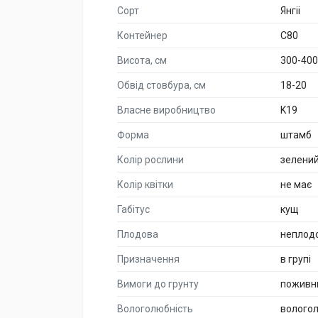
Сорт
Янгіі
Контейнер
C80
Висота, см
300-400
Обвід стовбура, см
18-20
Власне виробництво
K19
Форма
штамб
Колір рослини
зелени
Колір квітки
не має
Габітус
кущ
Плодова
неплод
Призначення
в групі
Вимоги до грунту
поживн
Вологолюбність
волого