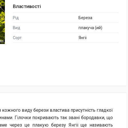
Властивості
Рід
Береза
Вид
плакуча (ий)
Сорт
Янгіі
для кожного виду берези властива присутність гладкої
инами. Гілочки покривають так звані бородавки, що
аме через це плакую березу Янгіі ще називають