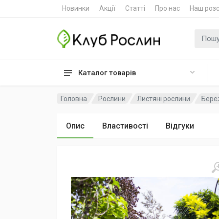
Новинки
Акції
Статті
Про нас
Наш роз
Пошук
Каталог товарів
Головна
Рослини
Листяні рослини
Берез
Опис
Властивості
Відгуки