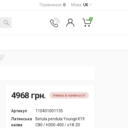
Порівняння
:
0
Мова
:
UK
0
.
4968
грн.
Немає в наявності
Артикул
110401001135
Латинська
Betula pendula Youngii K19
назва
C80 / H300-400 / o18-20