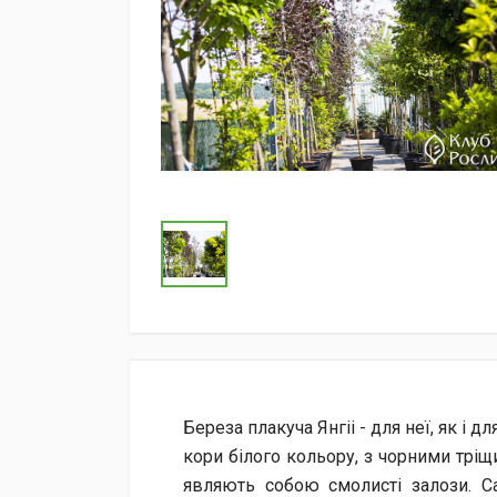
Береза плакуча Янгіі - для неї, як і 
кори білого кольору, з чорними тріщ
являють собою смолисті залози. С