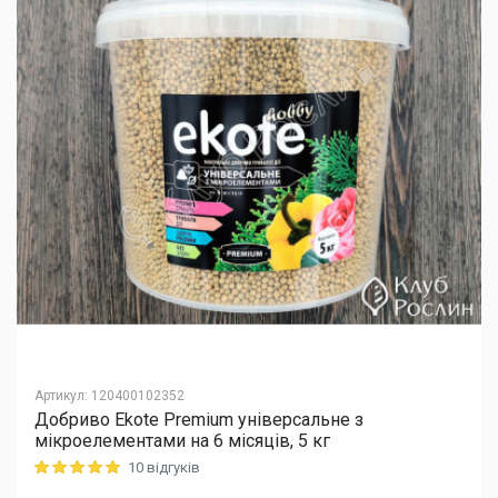
Артикул
:
120400102352
Добриво Еkote Premium універсальне з
мікроелементами на 6 місяців, 5 кг
10 відгуків
Rating: 5 out of 5