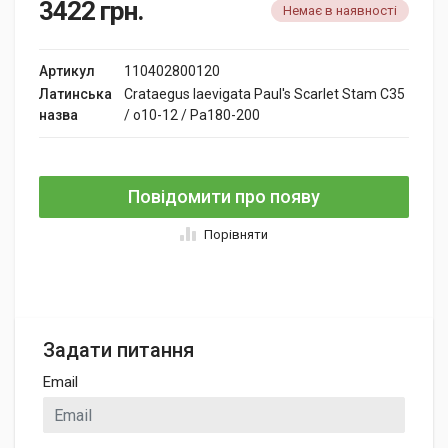
3422
грн.
Немає в наявності
Артикул
110402800120
Латинська
Crataegus laevigata Paul's Scarlet Stam C35
назва
/ o10-12 / Pa180-200
Повідомити про появу
Порівняти
Задати питання
Email