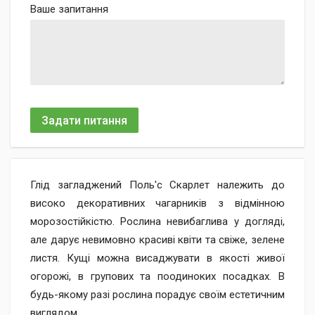
Ваше запитання
Задати питання
Глід загладжений Поль'с Скарлет належить до
високо декоративних чагарників з відмінною
морозостійкістю. Рослина невибаглива у догляді,
але дарує невимовно красиві квіти та свіже, зелене
листя. Кущі можна висаджувати в якості живої
огорожі, в групових та поодиноких посадках. В
будь-якому разі рослина порадує своїм естетичним
виглядом.