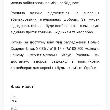
можна здійснювати по мірі необхідності.
Рослина вдячно відгукнеться на внесення
збалансованих мінеральних добрив. За умови
підгодівель цвітіння буде особливо ошатним, а кущ
відмінно протистоятиме шкідникам та хворобам.
Купити за доступну ціну глід загладжений Поль'с
Скарлет Штамб C35 / o10-12 / Pa180-200 можна в
нашому інтернет-магазині «Клуб Рослин». Ми
доставимо здорові саджанці в пластикових
контейнерах для коренів в будь-яке місто України.
Властивості
РІД
Глід
ВИД