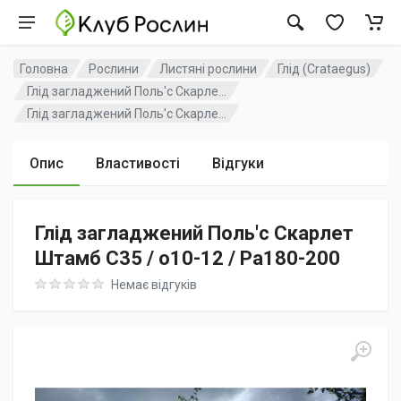
Головна
Рослини
Листяні рослини
Глід (Crataegus)
Глід загладжений Поль'с Скарле...
Глід загладжений Поль'с Скарле...
Опис
Властивості
Відгуки
Глід загладжений Поль'с Скарлет
Штамб C35 / o10-12 / Pa180-200
Rating: 0 out of 5
Немає відгуків