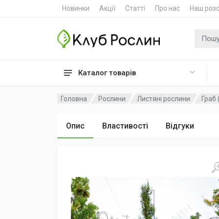
Новинки
Акції
Статті
Про нас
Наш роз
Пошук
Каталог товарів
Головна
Рослини
Листяні рослини
Граб 
Опис
Властивості
Відгуки