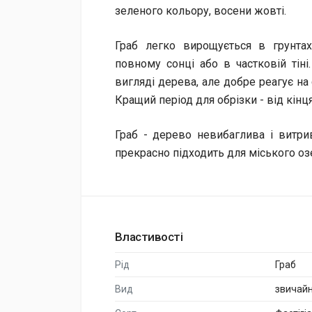
зеленого кольору, восени жовті.
Граб легко вирощується в грунта
повному сонці або в частковій тін
вигляді дерева, але добре реагує на
Кращий період для обрізки - від кінц
Граб - дерево невибаглива і витри
прекрасно підходить для міського оз
Властивості
Рід
Граб
Вид
звичай