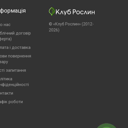
нформація
© «Клуб Рослин» (2012-
о нас
2026)
блічний договір
ферта)
лата і доставка
ови повернення
вару
сті запитання
літика
нфіденційності
нтакти
афік роботи