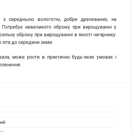
х з середньою вологістю, добре дренованих, на
і. Потребує невеликого обрізку при вирощуванні у
 сильну обрізку при вирощуванні в якості чагарнику.
я літа до середини зими.
вала, може рости в практично будь-яких умовах і
еленення.
ний