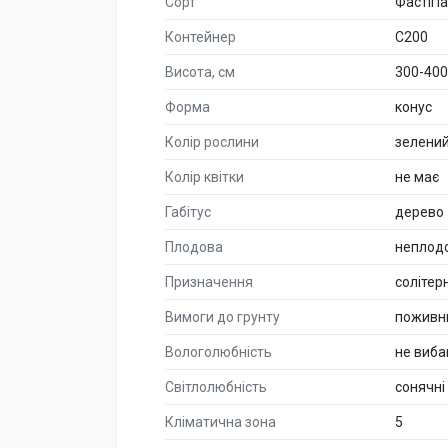
Сорт
Фастігі
Контейнер
C200
Висота, см
300-400
Форма
конус
Колір рослини
зелени
Колір квітки
не має
Габітус
дерево
Плодова
неплод
Призначення
солітер
Вимоги до грунту
поживн
Вологолюбність
не виба
Світлолюбність
сонячні
Кліматична зона
5