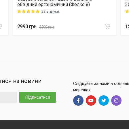
обвідний ергономічний (Фелко 8)
3
23 відгуки
Rating: 5 out of 5
Ra
2990
грн.
1
3390
грн.
тися на новини
Слідкуйте за нами в соціал
мережах
Підписатися