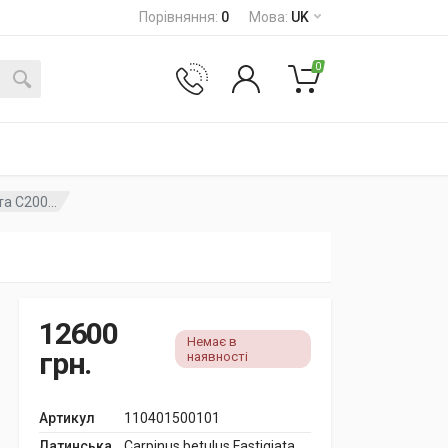
Порівняння
:
0
Мова
:
UK
0
а C200...
12600
Немає в
грн.
наявності
Артикул
110401500101
Латинська
Carpinus betulus Fastigiata