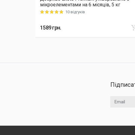
Cellfast,
мікроелементами на 6 місяців, 5 кг
10 відгуків
Rating: 5 out of 5
1589
грн.
Підписа
Email