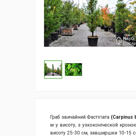
Граб звичайний Фастігіата
(Carpinus 
м у висоту, з узкоконіческой кроно
висоту 25-30 см, завширшки 10-15 см