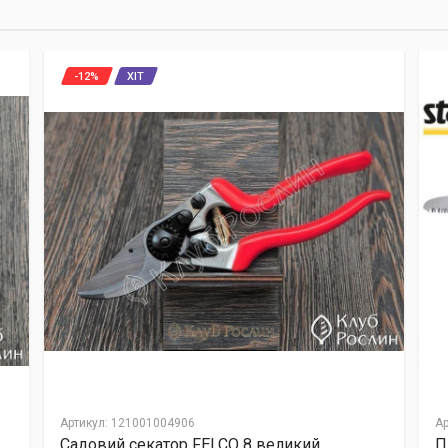
-12%
ХІТ
Артикул
:
121001004906
Ар
Садовий секатор FELCO 8 великий
П