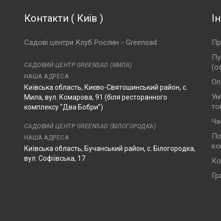
Контакти
(
Київ
)
І
Садові центри Клуб Рослин - Greensad
Пр
Пу
САДОВИЙ ЦЕНТР GREENSAD (МИЛА)
(о
НАША АДРЕСА
Оп
Київська область, Києво-Святошинський район, с.
Ум
Мила, вул. Комарова, 91 (біля ресторанного
то
комплексу "Два Бобри”)
Ча
САДОВИЙ ЦЕНТР GREENSAD (БІЛОГОРОДКА)
По
НАША АДРЕСА
ко
Київська область, Бучанський район, с. Білогородка,
вул. Софіївська, 17
Ко
Гр