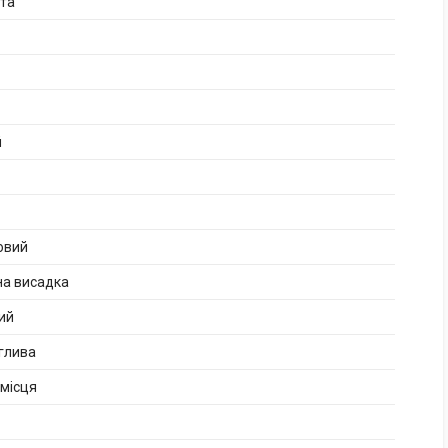
ата
й
овий
на висадка
ий
глива
 місця