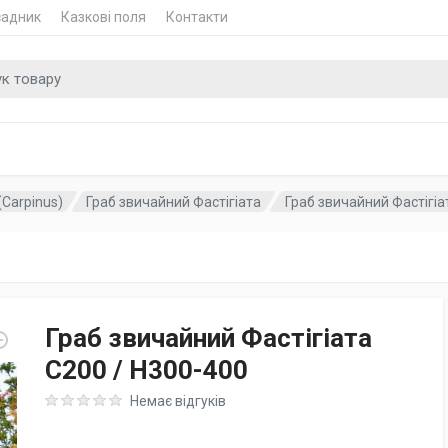
садник
Казкові поля
Контакти
 для
(Carpinus)
Граб звичайний Фастігіата
Граб звичайний Фастігіат
Граб звичайний Фастігіата
C200 / H300-400
Rating: 0 out of 5
Немає відгуків