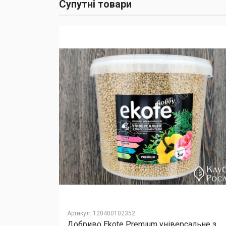
Супутні товари
Артикул
:
120400102352
Добриво Еkote Premium універсальне з