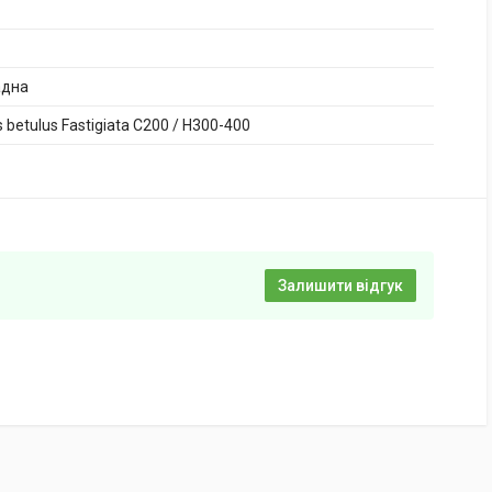
адна
 betulus Fastigiata C200 / H300-400
Залишити відгук