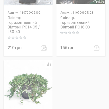
Артикул
:
110700905302
Артикул
:
110700905323
Ялівець
Ялівець
горизонтальний
горизонтальний
Вілтоніі PC14 C5 /
Вілтоніі PC18 C3
L30-40
Rating: 0 out of 5
Rating: 0 out of 5
210
грн.
156
грн.