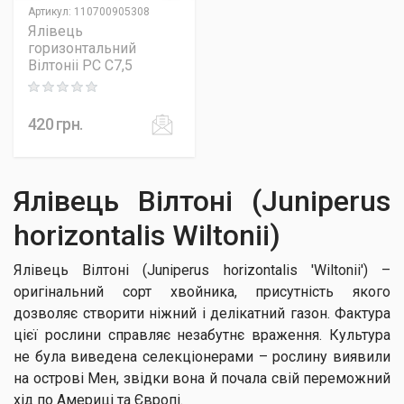
Артикул
:
110700905308
Ялівець
горизонтальний
Вілтоніі PC C7,5
Rating: 0 out of 5
420
грн.
Ялівець Вілтоні (Juniperus
horizontalis Wiltonii)
Ялівець Вілтоні (Juniperus horizontalis 'Wiltonii') –
оригінальний сорт хвойника, присутність якого
дозволяє створити ніжний і делікатний газон. Фактура
цієї рослини справляє незабутнє враження. Культура
не була виведена селекціонерами – рослину виявили
на острові Мен, звідки вона й почала свій переможний
хід по Америці та Європі.