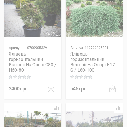
Артикул
:
110700905329
Артикул
:
110700905301
Ялівець
Ялівець
горизонтальний
горизонтальний
Вілтоніі На Опорі C80 /
Вілтоніі На Опорі K17
H60-80
G / L80-100
Rating: 0 out of 5
Rating: 0 out of 5
2400
грн.
545
грн.