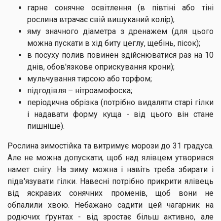
гарне сонячне освітлення (в півтіні або тіні
рослина втрачає свій вишуканий колір);
яму значного діаметра з дренажем (для цього
можна пускати в хід биту цеглу, щебінь, пісок);
в посуху полив повинен здійснюватися раз на 10
днів, обов'язкове оприскування крони);
мульчування тирсою або торфом;
підгодівля – нітроамофоска;
періодична обрізка (потрібно видаляти старі гілки
і надавати форму куща - від цього він стане
пишніше).
Рослина зимостійка та витримує морози до 31 градуса.
Але не можна допускати, щоб над ялівцем утворився
намет снігу. На зиму можна і навіть треба збирати і
підв'язувати гілки. Навесні потрібно прикрити ялівець
від яскравих сонячних променів, щоб вони не
обпалили хвою. Небажано садити цей чагарник на
родючих ґрунтах - від зростає більш активно, але