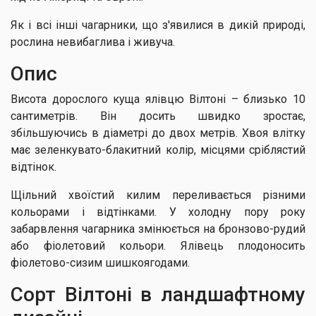
Як і всі інші чагарники, що з'явилися в дикій природі,
рослина невибаглива і живуча.
Опис
Висота дорослого куща ялівцю Вілтоні – близько 10
сантиметрів. Він досить швидко зростає,
збільшуючись в діаметрі до двох метрів. Хвоя влітку
має зеленкувато-блакитний колір, місцями сріблястий
відтінок.
Щільний хвоїстий килим переливається різними
кольорами і відтінками. У холодну пору року
забарвлення чагарника змінюється на бронзово-рудий
або фіолетовий кольори. Ялівець плодоносить
фіолетово-сизим шишкоягодами.
Сорт Вілтоні в ландшафтному