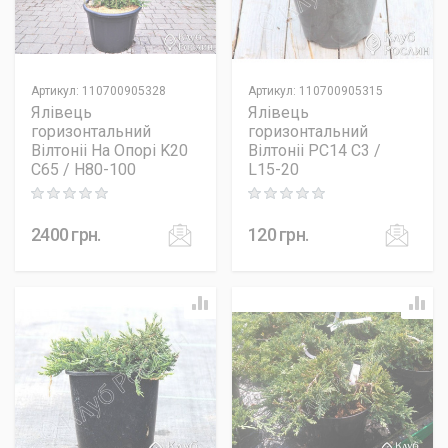
Артикул
:
110700905328
Артикул
:
110700905315
Ялівець
Ялівець
горизонтальний
горизонтальний
Вілтоніі На Опорі K20
Вілтоніі PC14 C3 /
C65 / H80-100
L15-20
Rating: 0 out of 5
Rating: 0 out of 5
2400
грн.
120
грн.