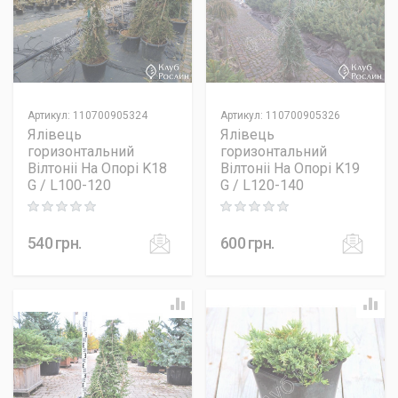
Артикул
:
110700905324
Артикул
:
110700905326
Ялівець
Ялівець
горизонтальний
горизонтальний
Вілтоніі На Опорі K18
Вілтоніі На Опорі K19
G / L100-120
G / L120-140
Rating: 0 out of 5
Rating: 0 out of 5
540
грн.
600
грн.