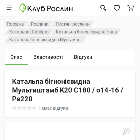
Головна
Рослини
Листяні рослини
Катальпа (Catalpa)
Катальпа бігнонієвидна Нана
Катальпа бігнонієвидна Мультиш...
Опис
Властивості
Відгуки
Катальпа бігнонієвидна
Мультиштамб K20 C180 / o14-16 /
Pa220
Rating: 0 out of 5
Немає відгуків