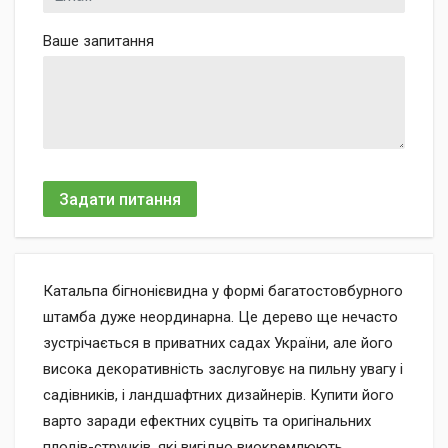
Ваше запитання
Задати питання
Катальпа бігнонієвидна у формі багатостовбурного
штамба дуже неординарна. Це дерево ще нечасто
зустрічається в приватних садах України, але його
висока декоративність заслуговує на пильну увагу і
садівників, і ландшафтних дизайнерів. Купити його
варто заради ефектних суцвіть та оригінальних
плодів-стручків, які вигідно виокремлюють