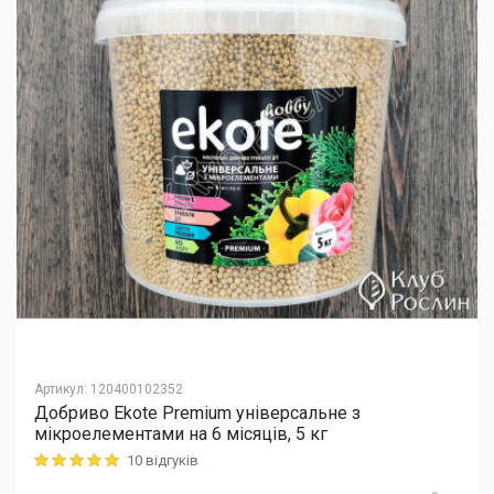
Артикул
:
120400102352
Добриво Еkote Premium універсальне з
мікроелементами на 6 місяців, 5 кг
10 відгуків
Rating: 5 out of 5