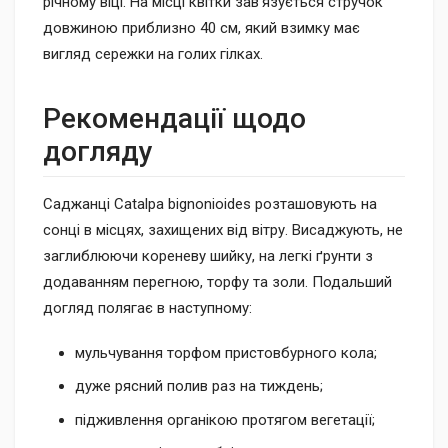
річному віці. На місці квітки зав'язується стручок
довжиною приблизно 40 см, який взимку має
вигляд сережки на голих гілках.
Рекомендації щодо
догляду
Саджанці Catalpa bignonioides розташовують на
сонці в місцях, захищених від вітру. Висаджують, не
заглиблюючи кореневу шийку, на легкі ґрунти з
додаванням перегною, торфу та золи. Подальший
догляд полягає в наступному:
мульчування торфом пристовбурного кола;
дуже рясний полив раз на тиждень;
підживлення органікою протягом вегетації;