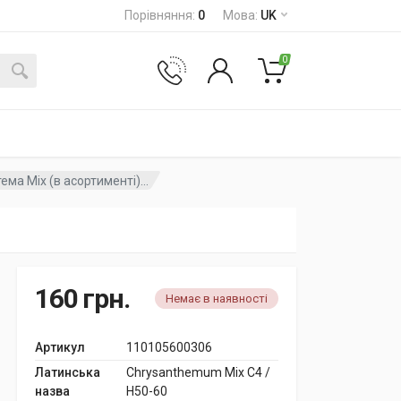
Порівняння
:
0
Мова
:
UK
0
ма Mix (в асортименті)...
160
грн.
Немає в наявності
Артикул
110105600306
Латинська
Chrysanthemum Mix C4 /
назва
H50-60