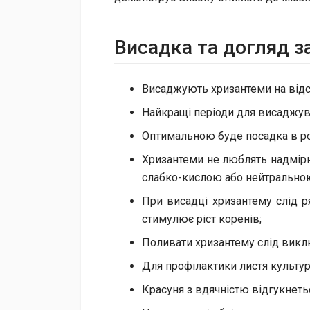
Висадка та догляд з
Висаджують хризантеми на відста
Найкращі періоди для висаджува
Оптимальною буде посадка в ро
Хризантеми не люблять надмірно
слабко-кислою або нейтрально
При висадці хризантему слід р
стимулює ріст коренів;
Поливати хризантему слід виклю
Для профілактики листя культу
Красуня з вдячністю відгукнет