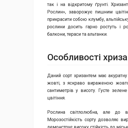
так і на відкритому ґрунті. Хризан
Рослин», заворожує пишним цвіті
прикрасити собою клумбу, альпійську 
рослини досить гарно ростуть і 
балкони, тераси та альтанки.
Особливост​і хриз
Даний сорт хризантем має акуратну
жовті, з яскраво вираженою жовт
сантиметрів у висоту. Густе зелене
цвітіння.
Рослина світлолюбна, але до во
Морозостійкість сорту дозволяє ви
демонструє високу стійкість до місь