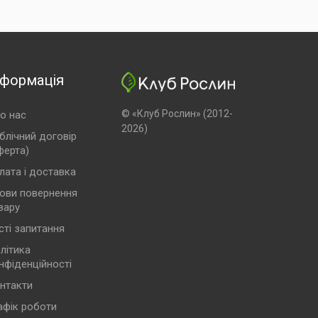
нформація
© «Клуб Рослин» (2012-
о нас
2026)
блічний договір
ферта)
лата і доставка
ови повернення
вару
сті запитання
літика
нфіденційності
нтакти
афік роботи