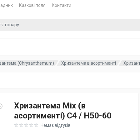
садник
Казкові поля
Контакти
 для
зантема (Chrysanthemum)
Хризантема в асортименті
Хризанте
Хризантема Mix (в
асортименті) C4 / H50-60
Rating: 0 out of 5
Немає відгуків