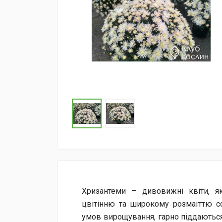
Хризантеми – дивовижні квіти, я
цвітінню та широкому розмаїттю со
умов вирощування, гарно піддаються