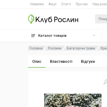
Новинки
Акції
Статті
Про нас
Наш роз
Пошук
Каталог товарів
Головна
Рослини
Багаторічні трави
Хри
Опис
Властивості
Відгуки