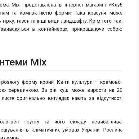
тема Mix, представлена в інтернет-магазині «Клуб
нням та компактністю форми. Така красуня може
гірку, газон та інші види ландшафту. Крім того, такі
розвиваються в контейнерах, прикрашаючи собою
антеми Mix
 розлогу форму крони. Квіти культури – кремово-
ою серединкою. За рік кущ може вирости на 20
 листя оригінально виглядає навіть за відсутності
логості ґрунту та його складу невибаглива.
рощування в кліматичних умовах України. Рослина
ких умов.