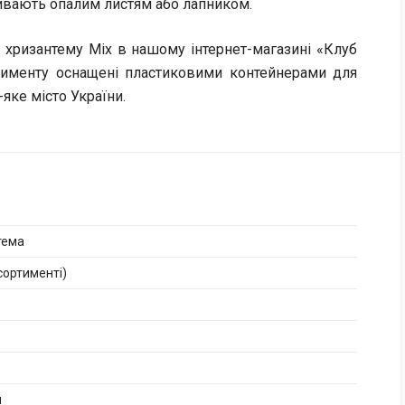
ривають опалим листям або лапником.
 хризантему Mix в нашому інтернет-магазині «Клуб
ртименту оснащені пластиковими контейнерами для
яке місто України.
тема
асортименті)
й