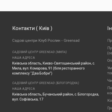
Контакти
(
Київ
)
І
Садові центри Клуб Рослин - Greensad
Пр
Пу
САДОВИЙ ЦЕНТР GREENSAD (МИЛА)
(о
НАША АДРЕСА
Оп
Київська область, Києво-Святошинський район, с.
Ум
Мила, вул. Комарова, 91 (біля ресторанного
то
комплексу "Два Бобри”)
Ча
САДОВИЙ ЦЕНТР GREENSAD (БІЛОГОРОДКА)
По
НАША АДРЕСА
ко
Київська область, Бучанський район, с. Білогородка,
вул. Софіївська, 17
Ко
Гр