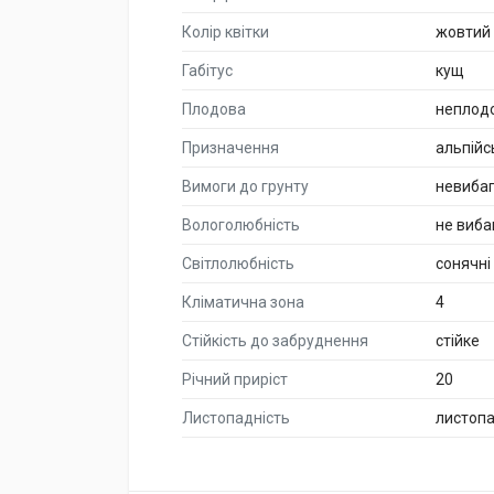
Колір квітки
жовтий
Габітус
кущ
Плодова
неплод
Призначення
альпійс
Вимоги до грунту
невиба
Вологолюбність
не виба
Світлолюбність
сонячні
Кліматична зона
4
Стійкість до забруднення
стійке
Річний приріст
20
Листопадність
листоп