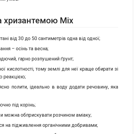
​а хризантемою Mix
ні від 30 до 50 сантиметрів одна від одної;
ння – осінь та весна;
дючий, гарно розпушений ґрунт;
ї кислотності, тому землі для неї краще обирати зі
ю реакцією;
ясно полити, ідеально в воду додати речовину, яка
чно під корінь;
ри можна обприскувати розчином аміаку;
ься на підживлення органічними добривами;