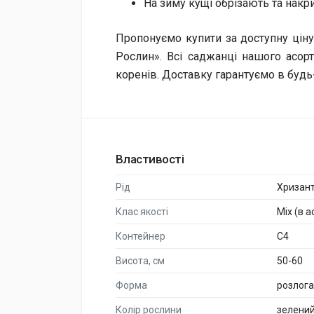
На зиму кущі обрізають та нак
Пропонуємо купити за доступну ціну
Рослин». Всі саджанці нашого асо
коренів. Доставку гарантуємо в будь-
Властивості
Рід
Хризан
Клас якості
Mix (в 
Контейнер
C4
Висота, см
50-60
Форма
розлога
Колір рослини
зелени