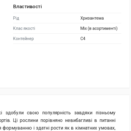
Властивості
Рід
Хризантема
Клас якості
Mix (в асортименті)
Контейнер
C4
кі здобули свою популярність завдяки пізньому
ртів. Ці рослини порівняно невибагливі в питанні
 формуванню і здатні рости як в кімнатних умовах,