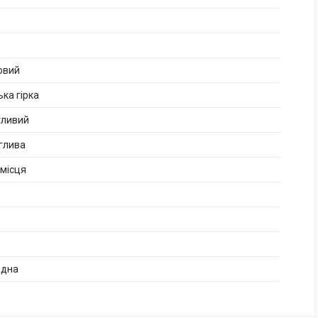
овий
ька гірка
гливий
глива
 місця
адна