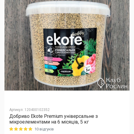
Артикул
:
120400102352
Добриво Еkote Premium універсальне з
мікроелементами на 6 місяців, 5 кг
10 відгуків
Rating: 5 out of 5