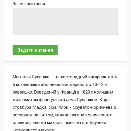
Ваше запитання
Задати питання
Магнолія Суланжа - це листопадний чагарник до 4-
5 м заввишки або невелике дерево до 10-12 м
заввишки. Виведений у Франції в 1820 г колишнім
дипломатом французької армії Суланжем. Кора
стовбура гладка, сіра, гілок - сірувато-коричнева з
восковим нальотом, молоді пагони коричнювато-
оливкові, злегка махрові, пізніше голі. Бруньки
шовковисто-махрові.