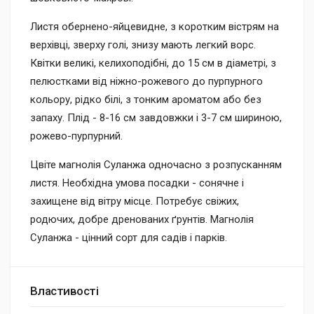
Листя обернено-яйцевидне, з коротким вістрям на
верхівці, зверху голі, знизу мають легкий ворс.
Квітки великі, келихоподібні, до 15 см в діаметрі, з
пелюстками від ніжно-рожевого до пурпурного
кольору, рідко білі, з тонким ароматом або без
запаху. Плід - 8-16 см завдовжки і 3-7 см шириною,
рожево-пурпурний.
Цвіте магнолія Суланжа одночасно з розпусканням
листя. Необхідна умова посадки - сонячне і
захищене від вітру місце. Потребує свіжих,
родючих, добре дренованих ґрунтів. Магнолія
Суланжа - цінний сорт для садів і парків.
Властивості