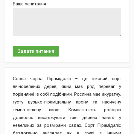
Ваше запитання
Задати питання
Сосна чорна Пірамідаліс – це цікавий сорт
вічнозелених дерев, який має ряд переваг у
порівнянні із собі подібними. Рослина має акуратну,
густу вузько-пірамідальну крону та насичену
темно-зелену хвою. Компактність розмірів
дозволяє висаджувати такі дерева навіть у
невеликих за розмірами садах. Сорт Пірамідаліс
бездоганно виглядає як в групі з іншими