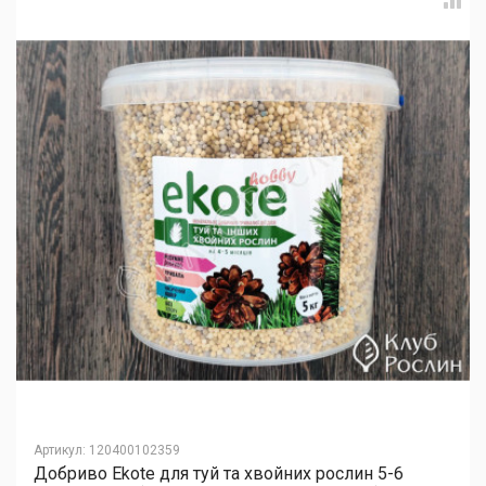
Артикул
:
120400102359
Добриво Еkote для туй та хвойних рослин 5-6