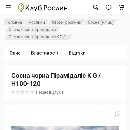
Головна
Рослини
Хвойні рослини
Сосна (Pinus)
Сосна чорна Пірамідаліс
Сосна чорна Пірамідаліс K G / ...
Опис
Властивості
Відгуки
Сосна чорна Пірамідаліс K G /
H100-120
Rating: 0 out of 5
Немає відгуків