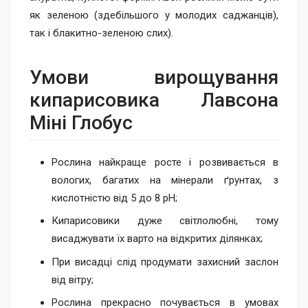
як зеленою (здебільшого у молодих саджанців),
так і блакитно-зеленою слих).
Умови вирощування
кипарисовика Лавсона
Міні Глобус
Рослина найкраще росте і розвивається в
вологих, багатих на мінерали ґрунтах, з
кислотністю від 5 до 8 рН;
Кипарисовики дуже світлолюбні, тому
висаджувати їх варто на відкритих ділянках;
При висадці слід продумати захисний заслон
від вітру;
Рослина прекрасно почувається в умовах