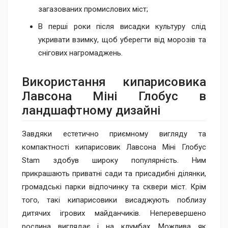
загазованих промислових міст;
В перші роки після висадки культуру слід
укривати взимку, щоб уберегти від морозів та
снігових нагромаджень.
Використання кипарисовика
Лавсона Міні Глобус в
ландшафтному дизайні
Завдяки естетично приємному вигляду та
компактності кипарисовик Лавсона Міні Глобус
Stam здобув широку популярність. Ним
прикрашають приватні сади та присадибні ділянки,
громадські парки відпочинку та сквери міст. Крім
того, такі кипарисовики висаджують поблизу
дитячих ігрових майданчиків. Неперевершено
рослина виглядає і на клумбах. Можлива як