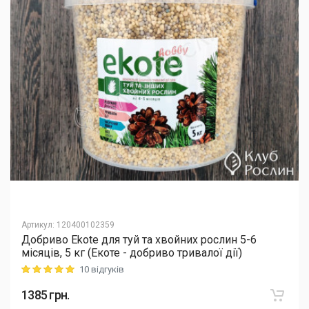
Артикул
:
120400102359
Добриво Еkote для туй та хвойних рослин 5-6
місяців, 5 кг (Екоте - добриво тривалої дії)
10 відгуків
Rating: 5 out of 5
1385
грн.