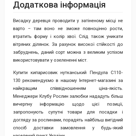
Додаткова інформація
Висадку деревця проводити у затіненому місці не
варто – там воно не зможе повноцінно рости,
втратить форму і колір хвої. Слід також уникати
вітряних ділянок. За рахунок високої стійкості до
забруднень, даний сорт можна з великим успіхом
використовувати у озелененні міст.
Купити кипарисовик нутканський Пендула C110-
130 рекомендуємо в нашому Інтернет-магазині за
найкращим співвідношенням ціна-якість.
Менеджери Клубу Рослин залюбки нададуть більш
вичерпну інформацію щодо цієї позиції,
запропонують супутні товари для посадки і
догляду за рослинами, порадять найбільш вигідний
спосіб доставки замовлення у будь-який
населений пункт України.