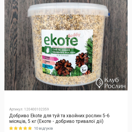
Артикул
:
120400102359
Добриво Еkote для туй та хвойних рослин 5-6
місяців, 5 кг (Екоте - добриво тривалої дії)
10 відгуків
Rating: 5 out of 5