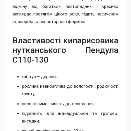
відміну від багатьох листопадних, красиво
виглядає протягом цілого року, тішить насиченим
кольором та неповторною формою.
Властивості кипарисовика
нутканського Пендула
C110-130
габітус – дерево;
рослина невибаглива до вологості і родючості
грунту;
висока вимогливість до освітлення;
підходить для індивідуальної та групової
висадки;
річний приріст становить 30 см;