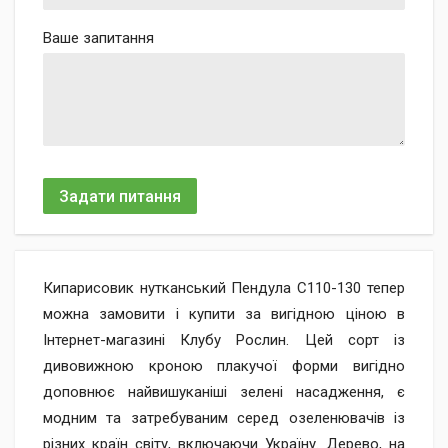
Ваше запитання
Задати питання
Кипарисовик нутканський Пендула C110-130 тепер
можна замовити і купити за вигідною ціною в
Інтернет-магазині Клубу Рослин. Цей сорт із
дивовижною кроною плакучої форми вигідно
доповнює найвишуканіші зелені насадження, є
модним та затребуваним серед озеленювачів із
різних країн світу, включаючи Україну. Дерево, на