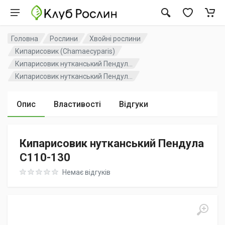
Головна
Рослини
Хвойні рослини
Кипарисовик (Chamaecyparis)
Кипарисовик нутканський Пендул...
Кипарисовик нутканський Пендул...
Опис
Властивості
Відгуки
Кипарисовик нутканський Пендула
C110-130
Rating: 0 out of 5
Немає відгуків