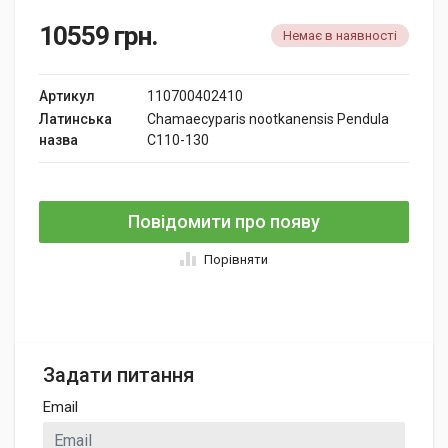
10559
грн.
Немає в наявності
Артикул
110700402410
Латинська
Chamaecyparis nootkanensis Pendula
назва
C110-130
Повідомити про появу
Порівняти
Задати питання
Email