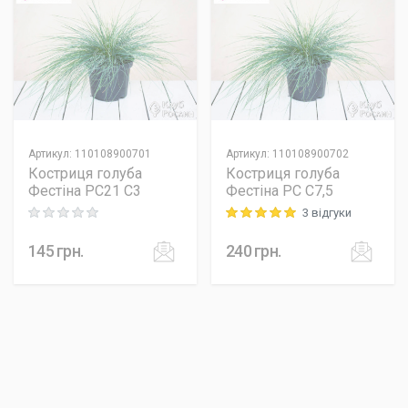
Артикул
:
110108900701
Артикул
:
110108900702
Костриця голуба
Костриця голуба
Фестіна PC21 C3
Фестіна PC C7,5
3 відгуки
Rating: 0 out of 5
Rating: 5 out of 5
145
грн.
240
грн.