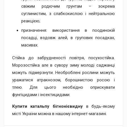
свіжим родючим грунтам – зокрема
суглинистим, з слабкокислою і нейтральною
реакцією;
призначення: використання в поодинокій
посадці, вздовж алей, в групових посадках,
масивах.
Стійка до забрудненості повітря, посухостійка.
Морозостійка але в сувору зиму молоді саджанці
можуть підмерзнути. Необроблені рослини можуть
уражатися атракнозом, борошнистою росою і
тлею. Для цього необхідно оприскувати
фунгіцидами і інсектицидами.
Купити катальпу бігнонієвидну
в будь-якому
місті України можна в нашому інтернет-магазині.