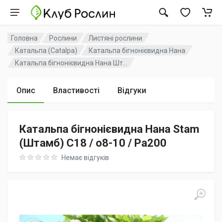
Головна
Рослини
Листяні рослини
Катальпа (Catalpa)
Катальпа бігнонієвидна Нана
Катальпа бігнонієвидна Нана Шт...
Опис
Властивості
Відгуки
Катальпа бігнонієвидна Нана Stam
(Штамб) C18 / o8-10 / Pa200
Rating: 0 out of 5
Немає відгуків