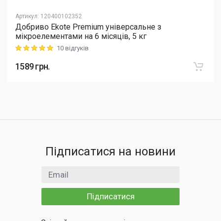
Артикул
:
120400102352
Добриво Еkote Premium універсальне з
мікроелементами на 6 місяців, 5 кг
10 відгуків
Rating: 5 out of 5
1589
грн.
Підписатися на новини
Email
Підписатися