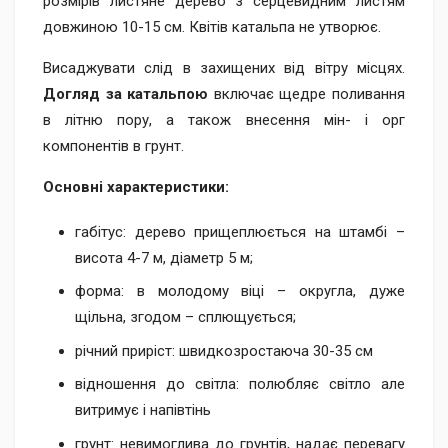
розмірів листяне дерево з серцевидним листям
довжиною 10-15 см. Квітів катальпа не утворює.
Висаджувати слід в захищених від вітру місцях.
Догляд за катальпою
включає щедре поливання
в літню пору, а також внесення мін- і орг
компонентів в грунт.
Основні характеристики:
габітус: дерево прищеплюється на штамбі –
висота 4-7 м, діаметр 5 м;
форма: в молодому віці – округла, дуже
щільна, згодом – сплющується;
річний приріст: швидкозростаюча 30-35 см
відношення до світла: полюбляє світло але
витримує і напівтінь
грунт: невимоглива до грунтів, надає перевагу