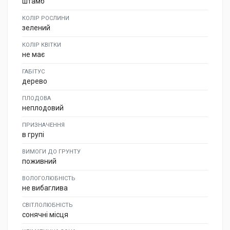
штамб
КОЛІР РОСЛИНИ
зелений
КОЛІР КВІТКИ
не має
ГАБІТУС
дерево
ПЛОДОВА
неплодовий
ПРИЗНАЧЕННЯ
в групі
ВИМОГИ ДО ГРУНТУ
поживний
ВОЛОГОЛЮБНІСТЬ
не вибаглива
СВІТЛОЛЮБНІСТЬ
сонячні місця