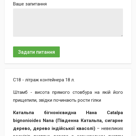
Ваше запитання
Задати питання
С18 - літраж контейнера 18 л.
Штамб - висота прямого стовбура на якій його
прищепили, звідки починають рости гілки
Катальпа бігнонієвидна Нана Catalpa
bignonioides Nana (Південна Катальпа, сигарне
дерево, дерево індійської квасолі)
– невеликих