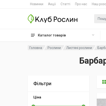
Новинки
Акції
Статті
Про нас
Наш роз
Пошук
Каталог товарів
Головна
Рослини
Листяні рослини
Барба
Барба
Фільтри
Ціна