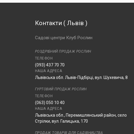
Ред Леді
Барбарис Тунберга
Десперадос ®
Контакти
(
Львів
)
Барбарис Тунберга Еректа
Барбарис Тунберга Кармен
Садові центри Клуб Рослин
Барбарис Тунберга
Келлеріс
РОЗДРІБНИЙ ПРОДАЖ РОСЛИН
Барбарис Тунберга
Кобольд
ТЕЛЕФОН
(093) 437 70 70
Барбарис Тунберга Корал
НАША АДРЕСА
®
Львівська обл. Львів-Підбірці, вул. Шухевича, 8
Барбарис Тунберга
Короніта
ГУРТОВИЙ ПРОДАЖ РОСЛИН
Барбарис Тунберга Лутін
ТЕЛЕФОН
Руж ®
(063) 050 10 40
Барбарис Тунберга Марія
НАША АДРЕСА
®
Львівська обл., Перемишлянський район, село
Стрілки, вул. Галицька, 170
Барбарис Тунберга Неон ®
Барбарис Тунберга Неон
ПРОДАЖ ТОВАРІВ ДЛЯ САДІВНИЦТВА