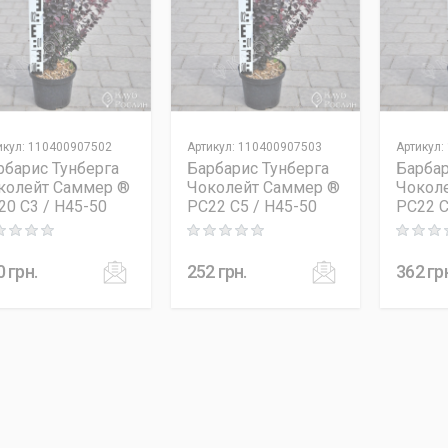
икул
:
110400907502
Артикул
:
110400907503
Артикул
:
рбарис Тунберга
Барбарис Тунберга
Барбар
колейт Саммер ®
Чоколейт Саммер ®
Чокол
20 C3 / H45-50
PC22 C5 / H45-50
PC22 C
ng: 0 out of 5
Rating: 0 out of 5
Rating: 0
0
грн.
252
грн.
362
гр