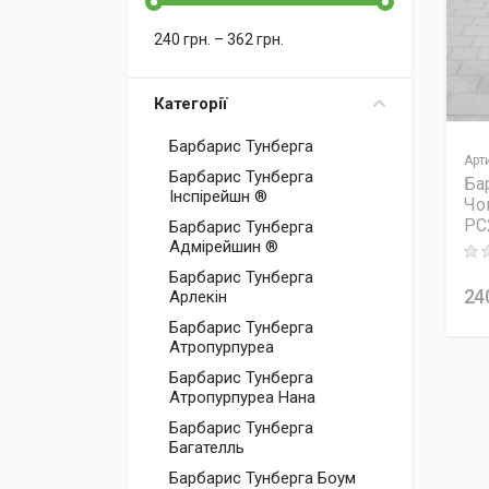
240
грн.
–
362
грн.
Категорії
Барбарис Тунберга
Арт
Барбарис Тунберга
Ба
Інспірейшн ®
Чо
PC
Барбарис Тунберга
Адмірейшин ®
Rati
Барбарис Тунберга
24
Арлекін
Барбарис Тунберга
Атропурпуреа
Барбарис Тунберга
Атропурпуреа Нана
Барбарис Тунберга
Багателль
Барбарис Тунберга Боум