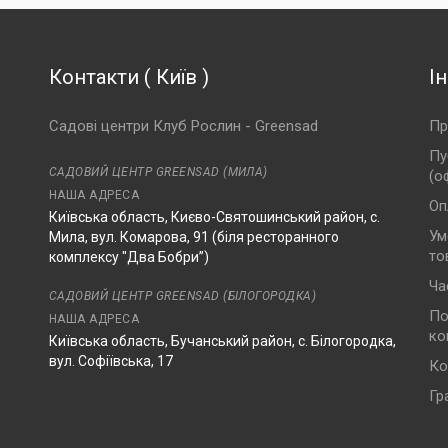
Контакти
(
Київ
)
І
Садові центри Клуб Рослин - Greensad
Пр
Пу
САДОВИЙ ЦЕНТР GREENSAD (МИЛА)
(о
НАША АДРЕСА
Оп
Київська область, Києво-Святошинський район, с.
Ум
Мила, вул. Комарова, 91 (біля ресторанного
то
комплексу "Два Бобри”)
Ча
САДОВИЙ ЦЕНТР GREENSAD (БІЛОГОРОДКА)
По
НАША АДРЕСА
ко
Київська область, Бучанський район, с. Білогородка,
вул. Софіївська, 17
Ко
Гр