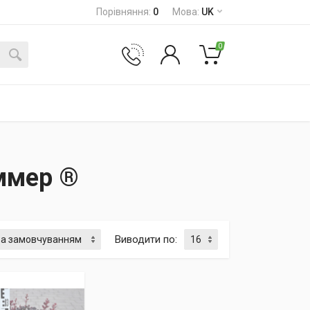
Порівняння
:
0
Мова
:
UK
0
ммер ®
Виводити по
: