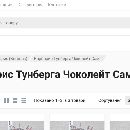
садник
Казкові поля
Контакти
 для
рис (Berberis)
Барбарис Тунберга Чоколейт Сам...
рис Тунберга Чоколейт Са
Показано 1–3 із 3 товари
Сортування
: