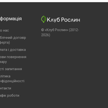
нформація
© «Клуб Рослин» (2012-
о нас
2026)
блічний договір
ферта)
лата і доставка
ови повернення
вару
сті запитання
літика
нфіденційності
нтакти
афік роботи