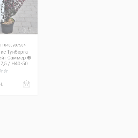
110400907504
ис Тунберга
ейт Саммер ®
7,5 / H40-50
 out of 5
н.