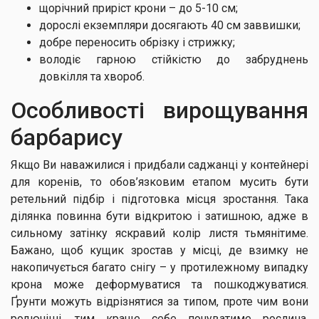
щорічний приріст крони – до 5-10 см;
дорослі екземпляри досягають 40 см заввишки;
добре переносить обрізку і стрижку;
володіє гарною стійкістю до забруднень
довкілля та хвороб.
Особливості вирощування
барбарису
Якщо Ви наважилися і придбали саджанці у контейнері
для коренів, то обов’язковим етапом мусить бути
ретельний підбір і підготовка місця зростання. Така
ділянка повинна бути відкритою і затишною, адже в
сильному затінку яскравий колір листя тьмянітиме.
Бажано, щоб кущик зростав у місці, де взимку не
накопичується багато снігу – у протилежному випадку
крона може деформуватися та пошкоджуватися.
Ґрунти можуть відрізнятися за типом, проте чим вони
родючіші, тим краще себе почуватиме рослина.