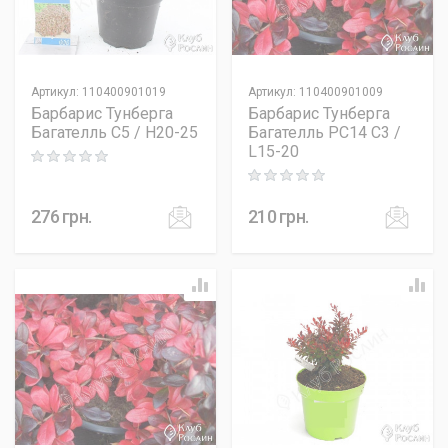
Артикул
:
110400901019
Артикул
:
110400901009
Барбарис Тунберга
Барбарис Тунберга
Багателль C5 / H20-25
Багателль PC14 C3 /
L15-20
Rating: 0 out of 5
Rating: 0 out of 5
276
грн.
210
грн.