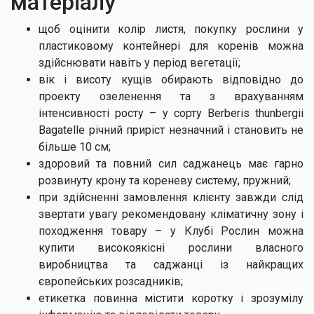
матеріалу
щоб оцінити колір листя, покупку рослини у
пластиковому контейнері для коренів можна
здійснювати навіть у період вегетації;
вік і висоту кущів обирають відповідно до
проекту озеленення та з врахуванням
інтенсивності росту – у сорту Berberis thunbergii
Bagatelle річний приріст незначний і становить не
більше 10 см;
здоровий та повний сил саджанець має гарно
розвинуту крону та кореневу систему, пружний;
при здійсненні замовлення клієнту завжди слід
звертати увагу рекомендовану кліматичну зону і
походження товару – у Клубі Рослин можна
купити високоякісні рослини власного
виробництва та саджанці із найкращих
європейських розсадників;
етикетка повинна містити коротку і зрозумілу