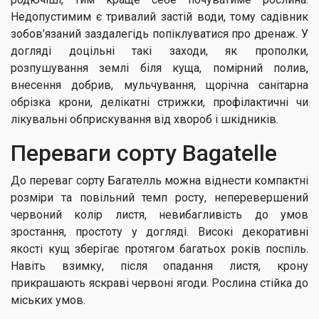
Недопустимим є тривалий застій води, тому садівник
зобов’язаний заздалегідь попіклуватися про дренаж. У
догляді доцільні такі заходи, як прополки,
розпушування землі біля куща, помірний полив,
внесення добрив, мульчування, щорічна санітарна
обрізка крони, делікатні стрижки, профілактичні чи
лікувальні обприскування від хвороб і шкідників.
Переваги сорту Bagatelle
До переваг сорту Багателль можна віднести компактні
розміри та повільний темп росту, неперевершений
червоний колір листя, невибагливість до умов
зростання, простоту у догляді. Високі декоративні
якості кущ зберігає протягом багатьох років поспіль.
Навіть взимку, після опадання листя, крону
прикрашають яскраві червоні ягоди. Рослина стійка до
міських умов.