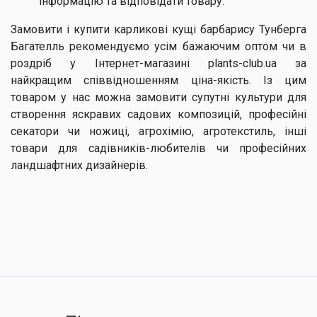
інформацію та відповідати товару.
Замовити і купити карликові кущі барбарису Тунберга
Багателль рекомендуємо усім бажаючим оптом чи в
роздріб у Інтернет-магазині plants-club.ua за
найкращим співвідношенням ціна-якість. Із цим
товаром у нас можна замовити супутні культури для
створення яскравих садових композицій, професійні
секатори чи ножиці, агрохімію, агротекстиль, інші
товари для садівників-любителів чи професійних
ландшафтних дизайнерів.