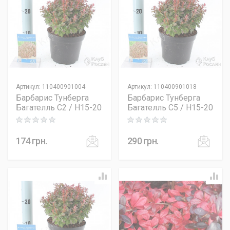
Артикул
:
110400901004
Артикул
:
110400901018
Барбарис Тунберга
Барбарис Тунберга
Багателль C2 / H15-20
Багателль C5 / H15-20
Rating: 0 out of 5
Rating: 0 out of 5
174
грн.
290
грн.