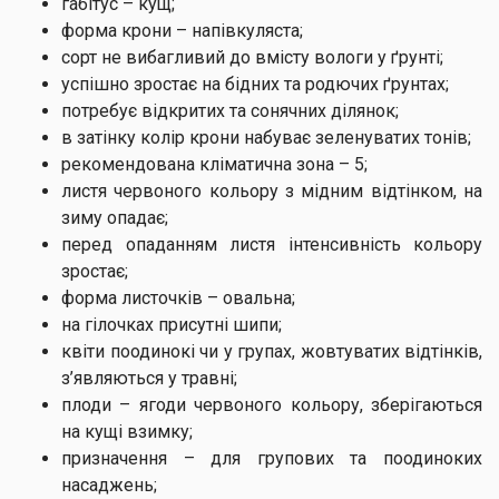
габітус – кущ;
форма крони – напівкуляста;
сорт не вибагливий до вмісту вологи у ґрунті;
успішно зростає на бідних та родючих ґрунтах;
потребує відкритих та сонячних ділянок;
в затінку колір крони набуває зеленуватих тонів;
рекомендована кліматична зона – 5;
листя червоного кольору з мідним відтінком, на
зиму опадає;
перед опаданням листя інтенсивність кольору
зростає;
форма листочків – овальна;
на гілочках присутні шипи;
квіти поодинокі чи у групах, жовтуватих відтінків,
з’являються у травні;
плоди – ягоди червоного кольору, зберігаються
на кущі взимку;
призначення – для групових та поодиноких
насаджень;