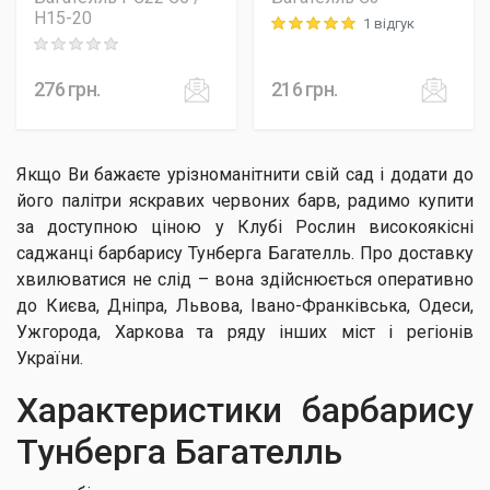
H15-20
1 відгук
Rating: 5 out of 5
Rating: 0 out of 5
276
грн.
216
грн.
Якщо Ви бажаєте урізноманітнити свій сад і додати до
його палітри яскравих червоних барв, радимо купити
за доступною ціною у Клубі Рослин високоякісні
саджанці барбарису Тунберга Багателль. Про доставку
хвилюватися не слід – вона здійснюється оперативно
до Києва, Дніпра, Львова, Івано-Франківська, Одеси,
Ужгорода, Харкова та ряду інших міст і регіонів
України.
Характеристики барбарису
Тунберга Багателль