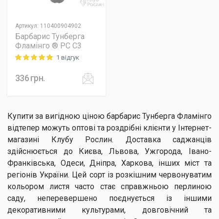
Артикул
:
110400904902
Барбарис Тунберга
Фламінго ® PC C3
1 відгук
Rating: 5 out of 5
336
грн.
Купити за вигідною ціною барбарис Тунберга Фламінго
відтепер можуть оптові та роздрібні клієнти у Інтернет-
магазині Клубу Рослин. Доставка саджанців
здійснюється до Києва, Львова, Ужгорода, Івано-
Франківська, Одеси, Дніпра, Харкова, інших міст та
регіонів України. Цей сорт із розкішним червонуватим
кольором листя часто стає справжньою перлиною
саду, неперевершено поєднується із іншими
декоративними культурами, довговічний та