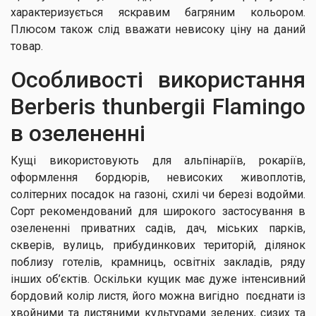
характеризується яскравим багряним кольором.
Плюсом також слід вважати невисоку ціну на даний
товар.
Особливості використання
Berberis thunbergii Flamingo
в озелененні
Кущі використовують для альпінаріїв, рокаріїв,
оформлення бордюрів, невисоких живоплотів,
солітерних посадок на газоні, схилі чи березі водойми.
Сорт рекомендований для широкого застосування в
озелененні приватних садів, дач, міських парків,
скверів, вулиць, прибудинкових територій, ділянок
поблизу готелів, крамниць, освітніх закладів, ряду
інших об’єктів. Оскільки кущик має дуже інтенсивний
бордовий колір листя, його можна вигідно поєднати із
хвойними та листяними культурами зелених, сизих та