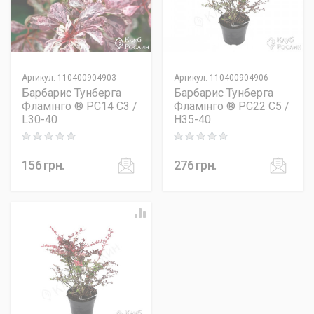
Артикул
:
110400904903
Артикул
:
110400904906
Барбарис Тунберга
Барбарис Тунберга
Фламінго ® PC14 C3 /
Фламінго ® PC22 C5 /
L30-40
H35-40
Rating: 0 out of 5
Rating: 0 out of 5
156
грн.
276
грн.