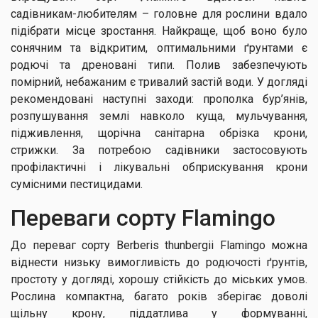
садівникам-любителям – головне для рослини вдало
підібрати місце зростання. Найкраще, щоб воно було
сонячним та відкритим, оптимальними ґрунтами є
родючі та дреновані типи. Полив забезпечують
помірний, небажаним є тривалий застій води. У догляді
рекомендовані наступні заходи: прополка бур’янів,
розпушування землі навколо куща, мульчування,
підживлення, щорічна санітарна обрізка крони,
стрижки. За потребою садівники застосовують
профілактичні і лікувальні обприскування крони
сумісними пестицидами.
Переваги сорту Flamingo
До переваг сорту Berberis thunbergii Flamingo можна
віднести низьку вимогливість до родючості ґрунтів,
простоту у догляді, хорошу стійкість до міських умов.
Рослина компактна, багато років зберігає доволі
щільну крону, піддатлива у формуванні,