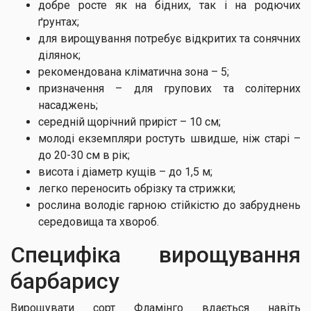
добре росте як на бідних, так і на родючих
ґрунтах;
для вирощування потребує відкритих та сонячних
ділянок;
рекомендована кліматична зона – 5;
призначення – для групових та солітерних
насаджень;
середній щорічний приріст – 10 см;
молоді екземпляри ростуть швидше, ніж старі –
до 20-30 см в рік;
висота і діаметр кущів – до 1,5 м;
легко переносить обрізку та стрижки;
рослина володіє гарною стійкістю до забруднень
середовища та хвороб.
Специфіка вирощування
барбарису
Вирощувати сорт Фламінго вдається навіть