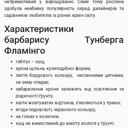
непримхливий у вирощуванні. Саме тому рослина
здобула неабияку популярність серед дизайнерів та
садівників-любителів із різних країн світу.
Характеристики
барбарису Тунберга
Фламінго
габітус – кущ;
крона щільна, кулеподібної форми;
листя бордового кольору, численними цятками,
на зиму опадає;
забарвлення крони залежить від освітлення та
родючості ґрунту;
квіти жовтуватих відтінків, з’являються у травні;
ягоди подовгасті, червоного кольору;
на гілках є колючки;
кущ не вимогливий до вмісту вологи у ґрунті;