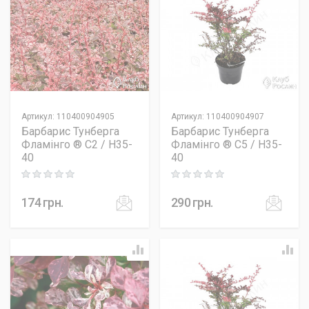
Артикул
:
110400904905
Артикул
:
110400904907
Барбарис Тунберга
Барбарис Тунберга
Фламінго ® C2 / H35-
Фламінго ® C5 / H35-
40
40
Rating: 0 out of 5
Rating: 0 out of 5
174
грн.
290
грн.