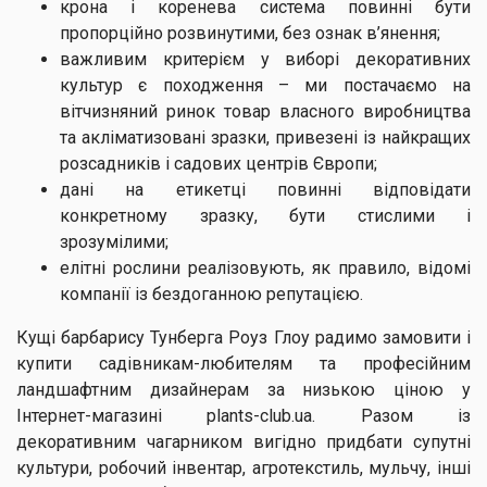
крона і коренева система повинні бути
пропорційно розвинутими, без ознак в’янення;
важливим критерієм у виборі декоративних
культур є походження – ми постачаємо на
вітчизняний ринок товар власного виробництва
та акліматизовані зразки, привезені із найкращих
розсадників і садових центрів Європи;
дані на етикетці повинні відповідати
конкретному зразку, бути стислими і
зрозумілими;
елітні рослини реалізовують, як правило, відомі
компанії із бездоганною репутацією.
Кущі барбарису Тунберга Роуз Глоу радимо замовити і
купити садівникам-любителям та професійним
ландшафтним дизайнерам за низькою ціною у
Інтернет-магазині plants-club.ua. Разом із
декоративним чагарником вигідно придбати супутні
культури, робочий інвентар, агротекстиль, мульчу, інші