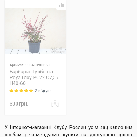
Артикул
:
110400903920
Барбарис Тунберга
Роуз Глоу PC22 C7,5 /
H40-60
2 відгуки
Rating: 5 out of 5
300
грн.
У Інтернет-магазині Клубу Рослин усім зацікавленим
особам рекомендуємо купити за доступною ціною