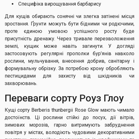
Специфіка вирощування барбарису
Для кущів обирають сонячні чи злегка затінені місця
зростання. Ґрунти можуть бути бідними чи родючими,
проте єдиною умовою успішного росту буде
присутність дренажу. Через тривале перезволоження
землі, кущик може навіть загинути. У догляді
застосовують регулярні прополки бур’янів навколо
рослини, мульчування, внесення добрив, санітарну і
формувальну обрізку. За потребою крону обробляють
пестицидами для захисту від шкідників чи
захворювань.
Переваги сорту Роуз Глоу
Кущі сорту Berberis thunbergii Rose Glow мають чимало
достоїнств. Ці рослини стійкі до посух, дії вітрів,
зимових морозів, гарно витримують забруднення
повітря у містах, володіють чудовими декоративними