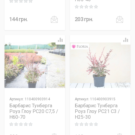
Rating: 0 out of 5
Rating: 0 out of 5
144
грн.
203
грн.
Артикул
:
110400903914
Артикул
:
110400903915
Барбарис Тунберга
Барбарис Тунберга
Роуз Глоу PC20 C7,5 /
Роуз Глоу PC21 C3 /
H60-70
H25-30
Rating: 0 out of 5
Rating: 0 out of 5