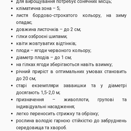
для вирощування потребує сонячних місць;
кліматична зона – 5;
листя бордово-строкатого кольору, на зиму
опадає;
довжина листочків – до 2 см;
гілки озброєні шипами;
квіти жовтуватих відтінків;
плоди – ягоди червоного кольору;
діаметр плодів – до 1 см;
на гілках ягоди зберігаються навіть взимку;
річний приріст в оптимальних умовах становить
до 20 см;
старі екземпляри заввишки та у діаметрі
досягають 1,5-2,0 м;
призначення – живоплоти, групові та
індивідуальні насадження;
легко переносить стрижку та обрізку;
рослина володіє гарною стійкістю до забруднень
середовища та хвороб.