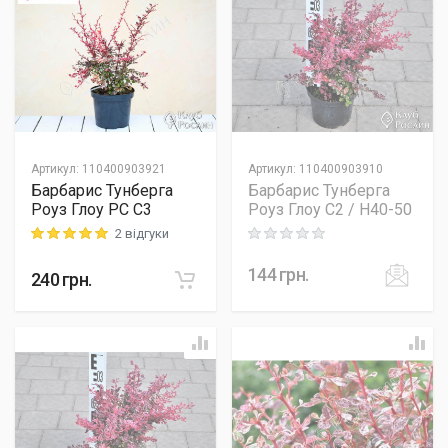
Артикул
:
110400903921
Артикул
:
110400903910
Барбарис Тунберга
Барбарис Тунберга
Роуз Глоу PC C3
Роуз Глоу C2 / H40-50
2 відгуки
Rating: 5 out of 5
Rating: 0 out of 5
144
грн.
240
грн.