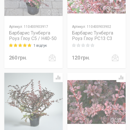
Артикул
:
110400903917
Артикул
:
110400903902
Барбарис Тунберга
Барбарис Тунберга
Роуз Глоу C5 / H40-50
Роуз Глоу PC13 C3
1 відгук
Rating: 5 out of 5
Rating: 0 out of 5
260
грн.
120
грн.