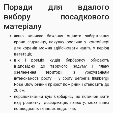
Поради для вдалого
вибору посадкового
матеріалу
якщо виникає бажання оцінити забарвлення
крони саджанця, покупку рослини у контейнері
для коренів можна здійснювати навіть у період
вегетації;
вік і розмір кущів барбарису обирають
відповідно до творчого задуму і плану
озеленення території, з урахуванням
інтенсивності росту – у сорту Berberis thunbergii
Rose Glow річний приріст помірний і становить до
20 см;
перспективний кущ барбарису не повинен мати
вад розвитку, деформацій, нальоту, механічних
пошкоджень та інших недоліків;