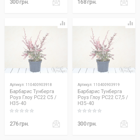
300
грн.
168
грн.
Артикул
:
110400903918
Артикул
:
110400903919
Барбарис Тунберга
Барбарис Тунберга
Роуз Глоу PC22 C5 /
Роуз Глоу PC22 C7,5 /
H35-40
H35-40
Rating: 0 out of 5
Rating: 0 out of 5
276
грн.
300
грн.