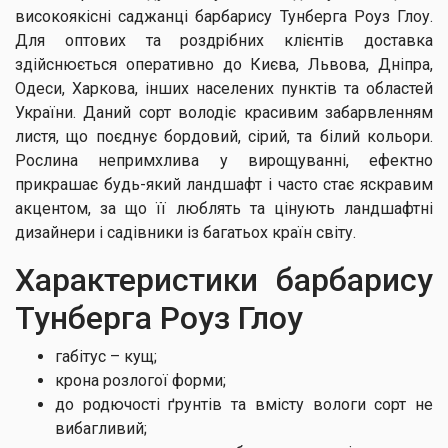
високоякісні саджанці барбарису Тунберга Роуз Глоу.
Для оптових та роздрібних клієнтів доставка
здійснюється оперативно до Києва, Львова, Дніпра,
Одеси, Харкова, інших населених пунктів та областей
України. Даний сорт володіє красивим забарвленням
листя, що поєднує бордовий, сірий, та білий кольори.
Рослина непримхлива у вирощуванні, ефектно
прикрашає будь-який ландшафт і часто стає яскравим
акцентом, за що її люблять та цінують ландшафтні
дизайнери і садівники із багатьох країн світу.
Характеристики барбарису
Тунберга Роуз Глоу
габітус – кущ;
крона розлогої форми;
до родючості ґрунтів та вмісту вологи сорт не
вибагливий;