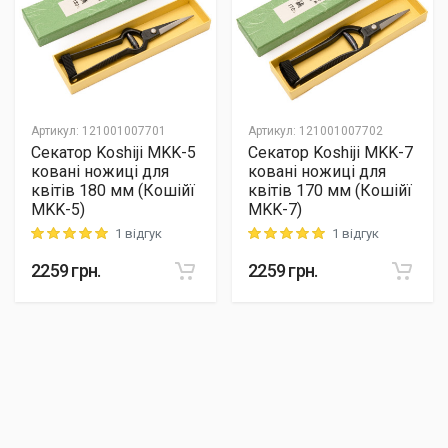
Артикул
:
121001007701
Артикул
:
121001007702
Секатор Koshiji MKK-5
Секатор Koshiji MKK-7
ковані ножиці для
ковані ножиці для
квітів 180 мм (Кошійї
квітів 170 мм (Кошійї
MKK-5)
MKK-7)
1 відгук
1 відгук
Rating: 5 out of 5
Rating: 5 out of 5
2259
грн.
2259
грн.