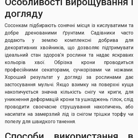
Особливості вирощування і
догляду
Сосонкам підбирають сонячні місця із кислуватими та
добре дренованими ґрунтами. Садівники часто
додають у землю комплексні добрива для
декоративних хвойників, що дозволяє підтримувати
ідеальний стан здоров’я рослини та надає яскравих
кольорів хвої. Обрізка крони проводиться
професійними секаторами, сучкорізами чи ножами.
Хороший результат у догляді за рослинами дає
застосування мульчі. Якщо взимку на поверхні куща
накопичується значна кількість снігу чи криги, для
уникнення деформацій крони та ушкоджень гілок, слід
проводити своєчасне струшування накопичень, або
насипати на замерзлий лід із снігом трішки торфу чи
попелу для швидкого танення.
Способи використання в