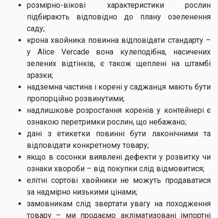
розмірно-вікові характеристики рослин
підбирають відповідно до плану озеленення
саду;
крона хвойника повинна відповідати стандарту –
у Alice Vercade вона кулеподібна, насичених
зелених відтінків, є також щеплені на штамбі
зразки;
надземна частина і корені у саджанця мають бути
пропорційно розвинутими;
надлишкове розростання коренів у контейнері є
ознакою перетримки рослин, що небажано;
дані з етикетки повинні бути лаконічними та
відповідати конкретному товару;
якщо в сосонки виявлені дефекти у розвитку чи
ознаки хвороби – від покупки слід відмовитися;
елітні сортові хвойники не можуть продаватися
за надмірно низькими цінами;
замовникам слід звертати увагу на походження
товару – ми продаємо акліматизовані імпортні