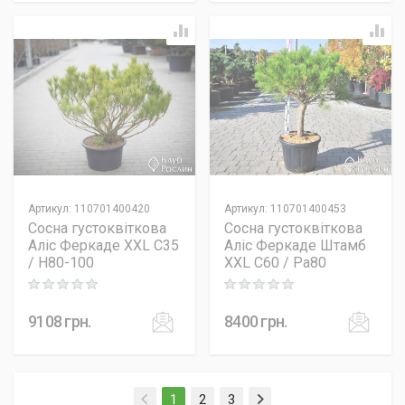
Артикул
:
110701400420
Артикул
:
110701400453
Сосна густоквіткова
Сосна густоквіткова
Аліс Феркаде XXL C35
Аліс Феркаде Штамб
/ H80-100
XXL C60 / Pa80
Rating: 0 out of 5
Rating: 0 out of 5
9108
грн.
8400
грн.
(current)
1
2
3