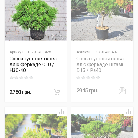
Артикул
:
110701400425
Артикул
:
110701400407
Сосна густоквіткова
Сосна густоквіткова
Аліс Феркаде C10 /
Аліс Феркаде Штамб
H30-40
D15 / Pa40
Rating: 0 out of 5
Rating: 0 out of 5
2945
грн.
2760
грн.