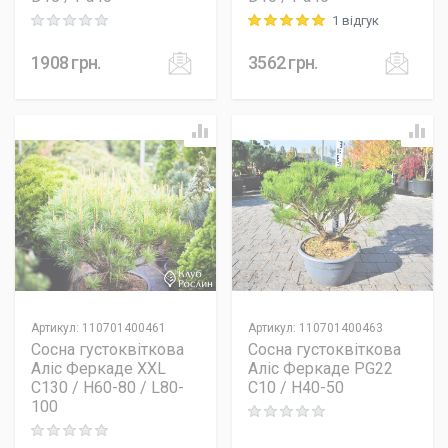
1 відгук
Rating: 0 out of 5
Rating: 5 out of 5
1908
грн.
3562
грн.
Артикул
:
110701400461
Артикул
:
110701400463
Сосна густоквіткова
Сосна густоквіткова
Аліс Феркаде XXL
Аліс Феркаде PG22
C130 / H60-80 / L80-
C10 / H40-50
100
Rating: 0 out of 5
Rating: 0 out of 5