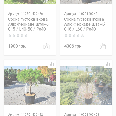
Артикул
:
110701400426
Артикул
:
110701400451
Сосна густоквіткова
Сосна густоквіткова
Аліс Феркаде Штамб
Аліс Феркаде Штамб
C15 / L40-50 / Pa40
C18 / L60 / Pa40
Rating: 0 out of 5
Rating: 0 out of 5
1908
грн.
4306
грн.
Артикул
:
110701400452
Артикул
:
110701400408