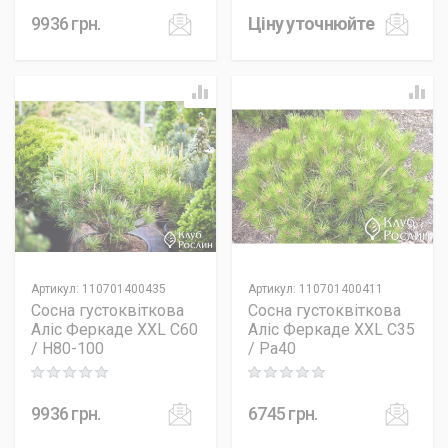
9936
грн.
Ціну уточнюйте
Артикул
:
110701400435
Артикул
:
110701400411
Сосна густоквіткова
Сосна густоквіткова
Аліс Феркаде XXL C60
Аліс Феркаде XXL C35
/ H80-100
/ Pa40
Rating: 0 out of 5
Rating: 0 out of 5
9936
грн.
6745
грн.