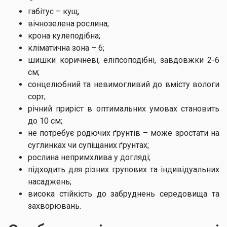
габітус – кущ;
вічнозелена рослина;
крона кулеподібна;
кліматична зона – 6;
шишки коричневі, еліпсоподібні, завдовжки 2-6
см;
сонцелюбний та невимогливий до вмісту вологи
сорт;
річний приріст в оптимальних умовах становить
до 10 см;
не потребує родючих ґрунтів – може зростати на
суглинках чи супіщаних ґрунтах;
рослина непримхлива у догляді;
підходить для різних групових та індивідуальних
насаджень;
висока стійкість до забруднень середовища та
захворювань.