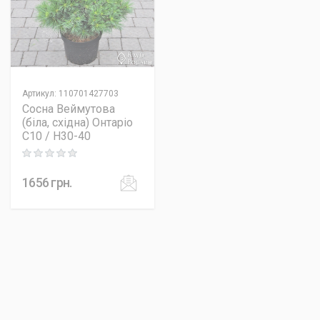
Артикул
:
110701427703
Сосна Веймутова
(біла, східна) Онтаріо
C10 / H30-40
Rating: 0 out of 5
1656
грн.