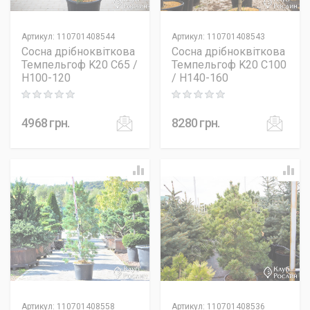
Артикул
:
110701408544
Артикул
:
110701408543
Сосна дрібноквіткова
Сосна дрібноквіткова
Темпельгоф K20 C65 /
Темпельгоф K20 C100
H100-120
/ H140-160
Rating: 0 out of 5
Rating: 0 out of 5
4968
грн.
8280
грн.
Артикул
:
110701408558
Артикул
:
110701408536