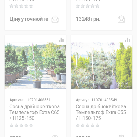
Rating: 0 out of 5
Rating: 0 out of 5
Ціну уточнюйте
13248
грн.
Артикул
:
110701408551
Артикул
:
110701408549
Сосна дрібноквіткова
Сосна дрібноквіткова
Темпельгоф Extra C65
Темпельгоф Extra C55
/ H125-150
/ H150-175
Rating: 0 out of 5
Rating: 0 out of 5