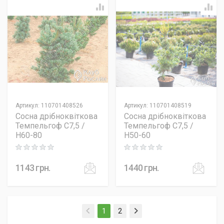
Артикул
:
110701408526
Артикул
:
110701408519
Сосна дрібноквіткова
Сосна дрібноквіткова
Темпельгоф C7,5 /
Темпельгоф C7,5 /
H60-80
H50-60
Rating: 0 out of 5
Rating: 0 out of 5
1143
грн.
1440
грн.
(current)
1
2