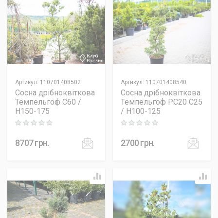
Артикул
:
110701408502
Артикул
:
110701408540
Сосна дрібноквіткова
Сосна дрібноквіткова
Темпельгоф C60 /
Темпельгоф PC20 C25
H150-175
/ H100-125
Rating: 0 out of 5
Rating: 0 out of 5
8707
грн.
2700
грн.