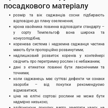
посадкового матеріалу
розмір та вік саджанців сосни підбирають
відповідно до плану озеленення;
крона хвойника повинна відповідати стандарту –
у сорту Темпельгоф вона широка та
конусоподібна;
коренева система і надземна саджанця частина
мають бути пропорційно розвинутими;
надлишковий розвиток коренів у контейнері
свідчить про перетримку рослин і є небажаним;
дані з етикетки повинні бути лаконічними та
точними;
коли саджанець має суттєві дефекти чи ознаки
хвороби – від покупки рекомендуємо
відмовитися;
ціна на елітні сортові рослини не може бути
надмірно низькою;
здійснюючи покупку варто звертати увагу на