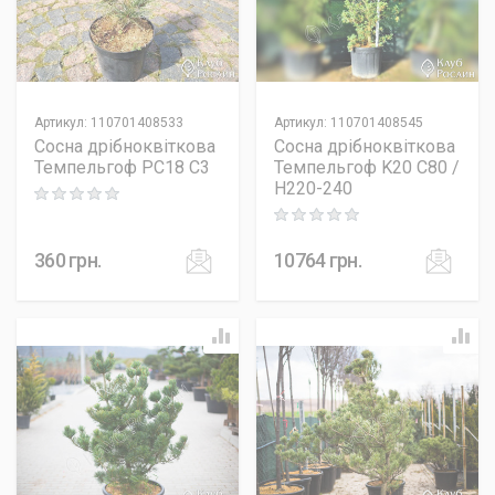
Артикул
:
110701408533
Артикул
:
110701408545
Сосна дрібноквіткова
Сосна дрібноквіткова
Темпельгоф PC18 C3
Темпельгоф K20 C80 /
H220-240
Rating: 0 out of 5
Rating: 0 out of 5
360
грн.
10764
грн.