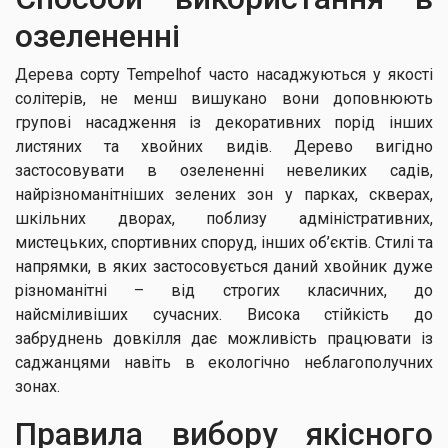
озелененні
Дерева сорту Tempelhof часто насаджуються у якості
солітерів, не менш вишукано вони доповнюють
групові насадження із декоративних порід інших
листяних та хвойних видів. Дерево вигідно
застосовувати в озелененні невеликих садів,
найрізноманітніших зелених зон у парках, скверах,
шкільних дворах, поблизу адміністративних,
мистецьких, спортивних споруд, інших об’єктів. Стилі та
напрямки, в яких застосовується даний хвойник дуже
різноманітні – від строгих класичних, до
найсміливіших сучасних. Висока стійкість до
забруднень довкілля дає можливість працювати із
саджанцями навіть в екологічно неблагополучних
зонах.
Правила вибору якісного