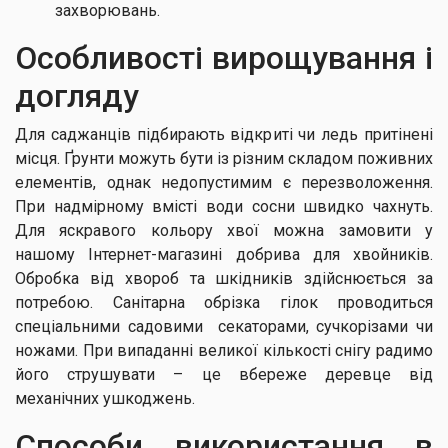
захворювань.
Особливості вирощування і
догляду
Для саджанців підбирають відкриті чи ледь притінені
місця. Ґрунти можуть бути із різним складом поживних
елементів, однак недопустимим є перезволоження.
При надмірному вмісті води сосни швидко чахнуть.
Для яскравого кольору хвої можна замовити у
нашому Інтернет-магазині добрива для хвойників.
Обробка від хвороб та шкідників здійснюється за
потребою. Санітарна обрізка гілок проводиться
спеціальними садовими секаторами, сучкорізами чи
ножами. При випаданні великої кількості снігу радимо
його струшувати – це вбереже деревце від
механічних ушкоджень.
Способи використання в