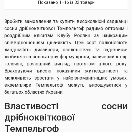
Показано 1–16 із 32 товари
Зробити замовлення та купити високоякісні саджанці
сосни дрібноквіткової Темпельгоф радимо оптовим і
роздрібним клієнтам Клубу Рослин за найкращим
співвідношенням ціна-якість. Цей сорт полюбляють
ландшафтні дизайнери, озеленювачі та садівники-
любителі за неповторну форму крони, насичений колір
голочок, розкішний вигляд протягом цілого року.
Враховуючи високі показники життєздатності та
можливість зростати у найрізноманітніших умовах,
екземпляри Темпельгоф можуть вирощуватися у
багатьох областях України.
Властивості сосни
дрібноквіткової
Темпельгоф