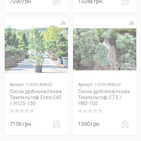
7200
грн.
13248
грн.
Артикул
:
110701408532
Артикул
:
110701408524
Сосна дрібноквіткова
Сосна дрібноквіткова
Темпельгоф Extra C45
Темпельгоф C7,5 /
/ H125-150
H80-100
Rating: 0 out of 5
Rating: 0 out of 5
7156
грн.
1560
грн.