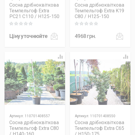
Сосна дрібноквіткова
Сосна дрібноквіткова
Темпельгоф Extra
Темпельгоф Extra K19
PC21 C110 / H125-150
C80 / H125-150
Rating: 0 out of 5
Rating: 0 out of 5
Ціну уточнюйте
4968
грн.
Артикул
:
110701408557
Артикул
:
110701408550
Сосна дрібноквіткова
Сосна дрібноквіткова
Темпельгоф Extra C80
Темпельгоф Extra C65
/ H140-160
/ H150-175