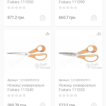
Fiskars 111050
Fiskars 111090
Rating: 0 out of 5
Rating: 0 out of 5
871.2
грн.
660.7
грн.
Артикул
:
121000992910
Артикул
:
121000992911
Ножиці універсальні
Ножиці універсальні
Fiskars 111040
Fiskars 111030
Rating: 0 out of 5
Rating: 0 out of 5
580.79
грн.
573.5
грн.