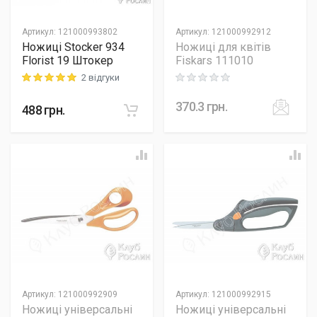
Артикул
:
121000993802
Артикул
:
121000992912
Ножиці Stocker 934
Ножиці для квітів
Florist 19 Штокер
Fiskars 111010
2 відгуки
Rating: 5 out of 5
Rating: 0 out of 5
370.3
грн.
488
грн.
Артикул
:
121000992909
Артикул
:
121000992915
Ножиці універсальні
Ножиці універсальні