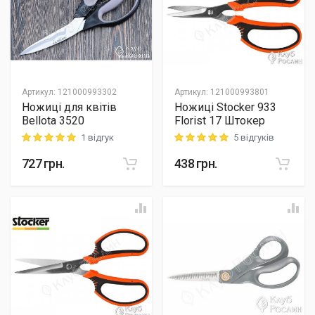
Артикул
:
121000993302
Артикул
:
121000993801
Ножиці для квітів
Ножиці Stocker 933
Bellota 3520
Florist 17 Штокер
1 відгук
5 відгуків
Rating: 5 out of 5
Rating: 5 out of 5
727
грн.
438
грн.